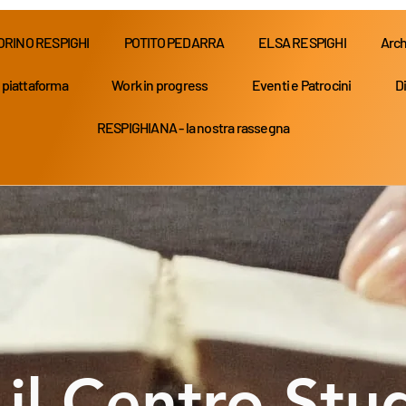
ORINO RESPIGHI
POTITO PEDARRA
ELSA RESPIGHI
Arch
 piattaforma
Work in progress
Eventi e Patrocini
Di
RESPIGHIANA - la nostra rassegna
Pagina in aggiornamento
 il Centro Stu