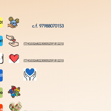
0!
c.f. 97988070153
e!
IT74G0326822300052591812210
 !
IT74G0326822300052591812210
i!
io
na