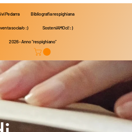
ivi Pedarra
Bibliografia respighiana
venta socia/o :)
SosteniAMOci! :)
2026 - Anno "respighiano"
di