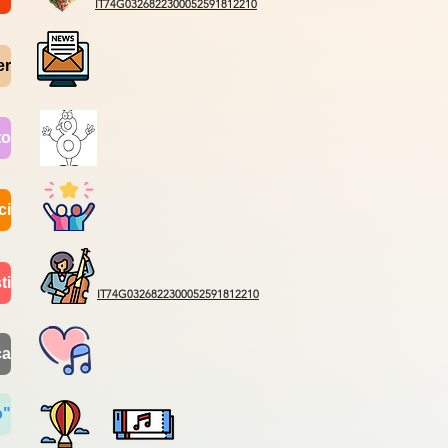
IT74G0326822300052591812210
er
to
ci
ti
IT74G0326822300052591812210
ca
o"