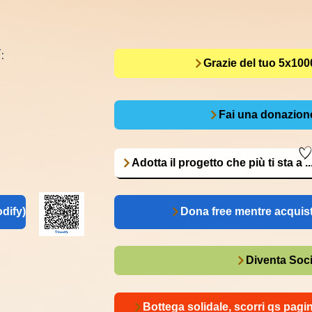
:
Grazie del tuo 5x100
Fai una donazion
Adotta il progetto che più ti sta a ...
dify)
Dona free mentre acquist
Diventa Soc
Bottega solidale, scorri qs pagi