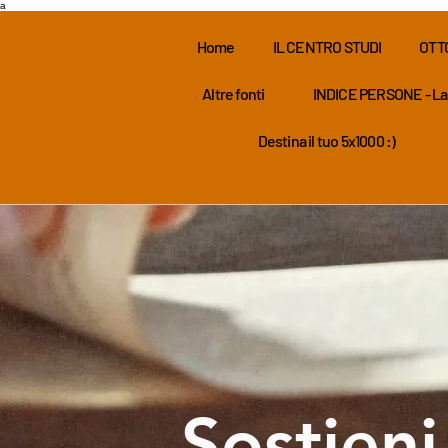
a
Home
IL CENTRO STUDI
OTT
Altre fonti
INDICE PERSONE - La
Destina il tuo 5x1000 :)
Sostieni