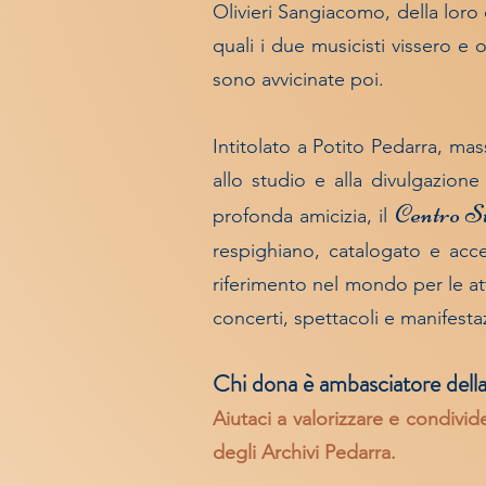
Olivieri Sangiacomo, della
loro
quali i due musicisti vissero e 
sono avvicinate poi.
Intitolato a Potito Pedarra, mas
allo studio e alla divulgazion
Centro St
profonda amicizia, il
respighiano, catalogato e acces
riferimento nel mondo per le atti
concerti, spettacoli e manifesta
Chi dona è ambasciatore della
Aiutaci a valorizzare e condivid
degli Archivi Pedarra.