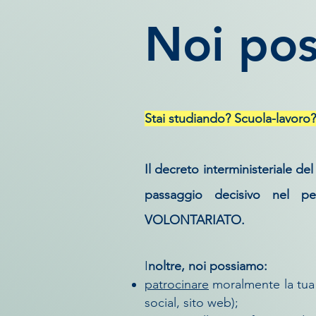
Noi pos
Stai studiando? Scuola-lavor
I
l decreto interministeriale de
passaggio decisivo nel p
VOLONTARIATO.
I
noltre, noi possiamo:
patrocinare
moralmente la tua r
social, sito web);