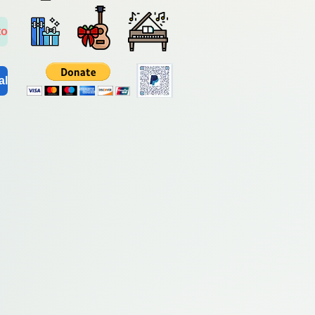
to
al