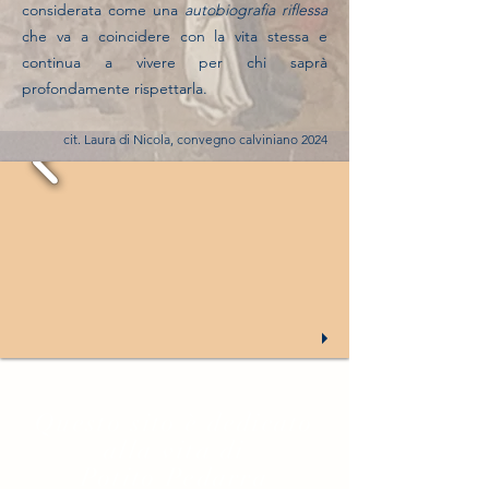
considerata come una
autobiografia riflessa
che va a coincidere con la vita stessa e
continua a vivere per chi saprà
profondamente rispettarla.
cit. Laura di Nicola, convegno calviniano 2024
Questo sito è dedicato
alla vita di
Potito Pedarra