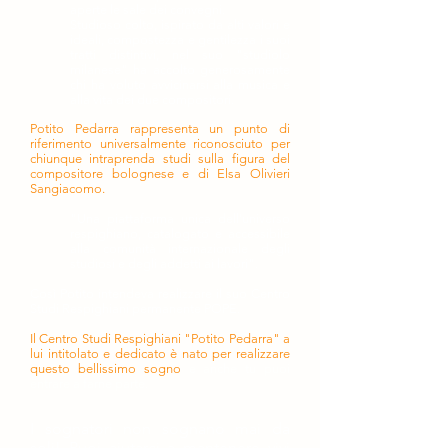
aperte le sale dei convegni.
Studioso colto, ispirato da alti valori e
ideali, compostezza e gentilezza i suoi
tratti distintivi, nel suo "studiolo
milanese" ha accolto generosamente
chi ha voluto avvicinarsi alla musica e
alla vita dei due compositori.
Potito Pedarra rappresenta un punto di
riferimento universalmente riconosciuto per
chiunque intraprenda studi sulla figura del
compositore bolognese e di Elsa Olivieri
Sangiacomo.
"Una piattaforma unica dell'universo
respighiano, catalogato e accessibile
alla comunità internazionale degli
studiosi e degli addetti ai lavori".
Così Potito intendeva realizzare il suo Centro
Studi Respighiani permanente POPE.
Il Centro Studi Respighiani "Potito Pedarra" a
lui intitolato e dedicato è nato per realizzare
questo bellissimo sogno
e anche tu puoi
entrare a farne parte.
I sognatori non sognano mai da
soli!
Puoi aiutarci a mantenere vivi