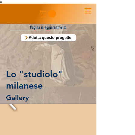
a
Pagina in aggiornamento
Adotta questo progetto!
Lo "studiolo"
milanese
Gallery