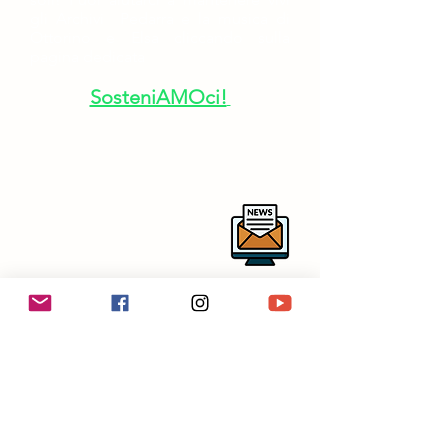
gli Archivi Pedarra e la musica di
Ottorino e Elsa cliccando sulla
pagina dedicata
SosteniAMOci!
Per rimanere aggiornato sulle
nostre attività ti invitiamo a iscriverti
alla newsletter
centrostudirespighianipotitopedarra
@outlook.it
in collaborazione con