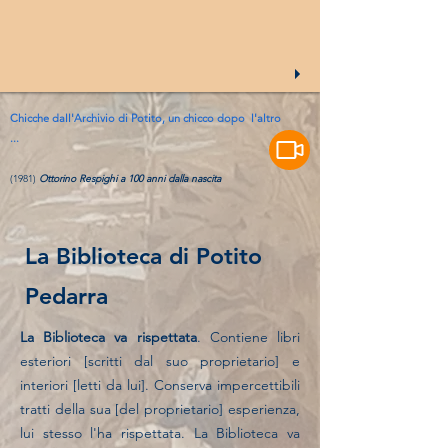
Chicche dall'Archivio di Potito, un chicco dopo l'altro
...
(1981)
Ottorino Respighi a 100 anni dalla nascita
La Biblioteca di Potito
Pedarra
La Biblioteca va rispettata
. Contiene
libri
esteriori [scritti dal suo proprietario] e
interiori [letti da lui]. Conserva impercettibili
tratti della sua [del proprietario] esperienza,
lui stesso l'ha rispettata. La Biblioteca va