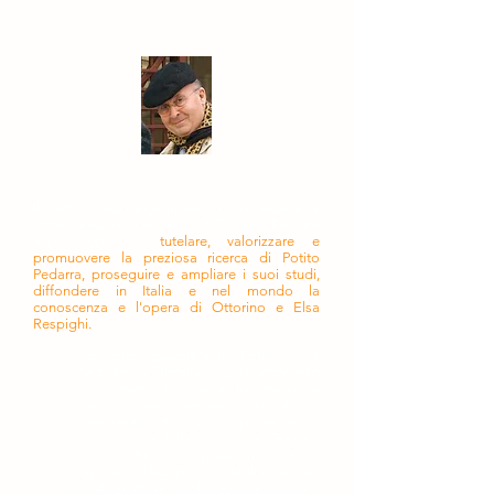
Il Centro Studi Respighiani "Potito Pedarra" è
stato fondato su iniziativa di Floriana Pedarra
allo scopo di
tutelare, valorizzare e
promuovere la preziosa ricerca di Potito
Pedarra, proseguire e ampliare i suoi studi,
diffondere in Italia e nel mondo la
conoscenza e l'opera di Ottorino e Elsa
Respighi.
Per oltre quarant'anni Potito si è
dedicato a Ottorino e Elsa attraverso
la scoperta, la ricerca, lo studio, la
precisa catalogazione e talvolta il
completamento, la proposta e la
condivisione della loro opera. Grazie a
lui molte composizioni hanno
raggiunto i leggii e le sale di incisione,
molti scritti la pubblicazione. Si sono