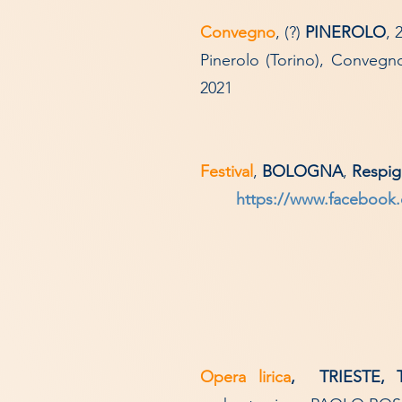
Convegno
,
(?)
PINEROLO
, 
Pinerolo (Torino), Convegno 
2021
Festival
,
BOLOGNA
,
Respig
https://www.facebook.
Opera lirica
, TRIESTE, T