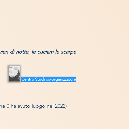
ien di notte, le cuciam le scarpe
Centro S
tudi co-organizzatore
one 0 ha avuto luogo nel 2022)