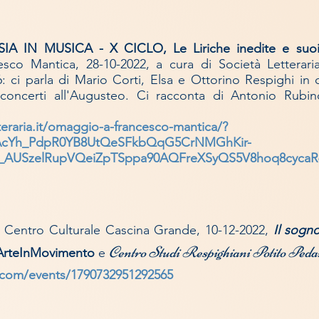
SIA IN MUSICA - X CICLO,
Le Liriche inedite e su
co Mantica, 28-10-2022, a cura di Società Letterar
: ci parla di Mario Corti, Elsa e Ottorino Respighi in 
i concerti all'Augusteo. Ci racconta di Antonio Rubi
teraria.it/omaggio-a-francesco-mantica/?
EAcYh_PdpR0YB8UtQeSFkbQqG5CrNMGhKir-
_AUSzelRupVQeiZpTSppa90AQFreXSyQS5V8hoq8cycaR6
, Centro Culturale Cascina Grande, 10-12-2022,
Il sogn
Centro Studi Respighiani Potito Peda
-ArteInMovimento
e
.com
/events/1790732951292565