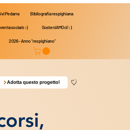
ivi Pedarra
Bibliografia respighiana
venta socia/o :)
SosteniAMOci! :)
2026 - Anno "respighiano"
Adotta questo progetto!
orsi,