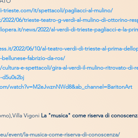
SATO
-trieste.com/it/spettacoli/pagliacci-al-mulino/
2022/06/trieste-teatro-g-verdi-al-mulino-di-ottorino-res
opera.it/news/2022/al-verdi-di-trieste-pagliacci-e-la-pri
s.it/2022/06/10/al-teatro-verdi-di-trieste-al-prima-dello
-bellunese-fabrizio-da-ros/
/cultura-e-spettacoli/gira-al-verdi-il-mulino-ritrovato-di-r
o-d5u0s2bj
.com/watch?v=M2eJwznNWd8&ab_channel=BaritonArt
mo),Villa Vigoni
La "musica" come riserva di conoscenza
i.eu/event/la-musica-come-riserva-di-conosce
nza/