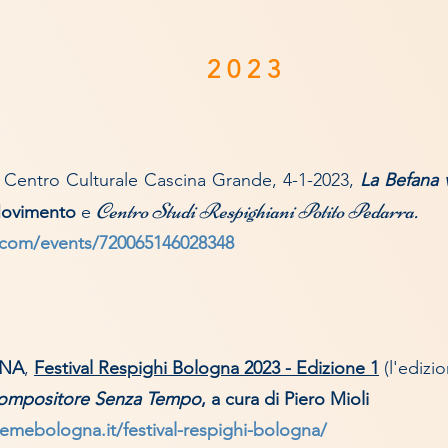
2 0 2 3
, Centro Culturale Cascina Grande, 4-1-2023,
La Befana v
Centro Studi Respighiani Potito Pedarra.
Movimento
e
.com/events/720065146028348
NA
,
Festival Respighi Bologna 2023 - Edizione 1
(l'edizi
Compositore Senza Tempo
, a cura di Piero Mioli
emebologna.it/festival-respighi-bologna/