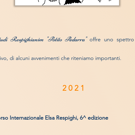
udi Respighianim "Potito Pedarra"
offre uno spettro
vo, di alcuni avvenimenti che riteniamo importanti.
2 0 2 1
so Internazionale Elsa Respighi, 6^ edizione