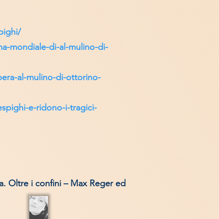
pighi/
ma-mondiale-di-al-mulino-di-
pera-al-mulino-di-ottorino-
espighi-e-ridono-i-tragici-
. Oltre i confini – Max Reger ed