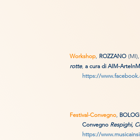
Works
hop
,
ROZZANO
(MI)
rotte
,
a cura di AIM-ArteIn
https://www.facebook
Festival-Convegno
,
BOLOG
Convegno
Respighi, 
https://www.musicainsi