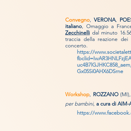
Convegno
,
VERONA
,
POE
italiano
, Omaggio a Frances
Zecchinelli
dal minuto 16.56
traccia della reazione de
concerto.
https://www.societalet
fbclid=IwAR3HNLFzj
uc4B7lGJHKC858_aem
Gx05Si0AHX6DSrne
Workshop
,
ROZZANO
(MI)
per bambini
,
a cura di AIM
https://www.facebook