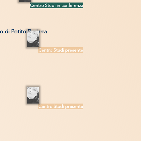
Centro Studi i
n conferenza
 di Potito
Pedarra
Centro Studi presente
Centr
o Studi presente