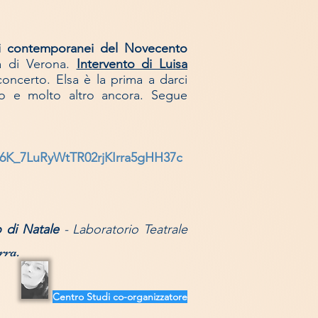
oi contemporanei del Novecento
ia di Verona.
Intervento di Luisa
concerto. Elsa è la prima a darci
no e molto al
tro ancora. Segue
K_7LuRyWtTR02rjKIrra5gHH37c
o di Natale
- Laboratorio Teatrale
rra.
Centro S
tudi co-organizzatore