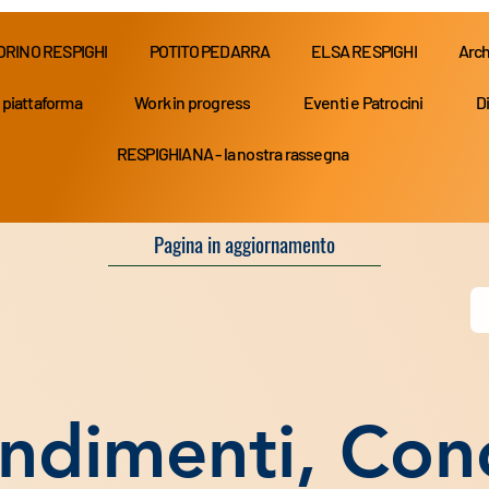
ORINO RESPIGHI
POTITO PEDARRA
ELSA RESPIGHI
Arch
 piattaforma
Work in progress
Eventi e Patrocini
Di
RESPIGHIANA - la nostra rassegna
Pagina in aggiornamento
ndimenti, Conc