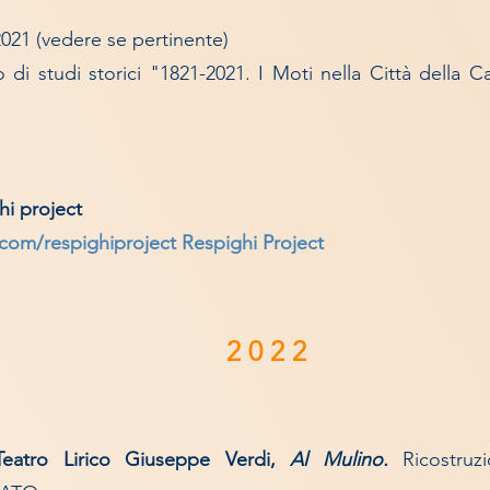
2021 (vedere se pertinente)
di studi storici "1821-2021. I Moti nella Città della Ca
hi project
com/respighiproject
Respighi Project
2 0 2 2
eatro Lirico Giuseppe Verdi,
Al Mulino.
Ricostru