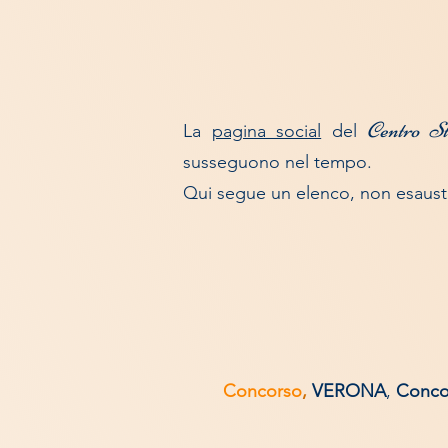
Centro St
La
pagina social
del
susseguono nel tempo.
Qui segue un elenco, non esausti
Concorso
,
VERONA
,
Concor