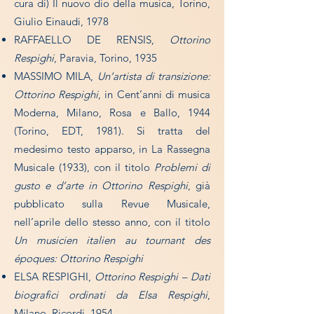
cura di) Il nuovo dio della musica, Torino,
Giulio Einaudi, 1978
RAFFAELLO DE RENSIS,
Ottorino
Respighi
, Paravia, Torino, 1935
MASSIMO MILA,
Un’artista di transizione:
Ottorino Respighi
, in Cent’anni di musica
Moderna, Milano, Rosa e Ballo, 1944
(Torino, EDT, 1981). Si tratta del
medesimo testo apparso, in La Rassegna
Musicale (1933), con il titolo
Problemi di
gusto e d’arte in Ottorino Respighi
, già
pubblicato sulla Revue Musicale,
nell’aprile dello stesso anno, con il titolo
Un musicien italien au tournant des
époques: Ottorino Respighi
ELSA RESPIGHI,
Ottorino Respighi – Dati
biografici ordinati da Elsa Respighi
,
Milano, Ricordi, 1954