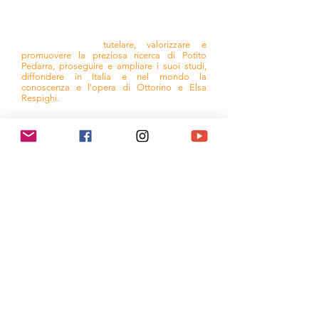
Il Centro Studi Respighiani "Potito Pedarra" è
stato fondato su iniziativa di Floriana Pedarra
allo scopo di
tutelare, valorizzare e
promuovere la preziosa ricerca di Potito
Pedarra, proseguire e ampliare i suoi studi,
diffondere in Italia e nel mondo la
conoscenza e l'opera di Ottorino e Elsa
Respighi.
Per oltre quarant'anni Potito si è
dedicato a Ottorino e Elsa attraverso
la scoperta, la ricerca, lo studio, la
precisa catalogazione e talvolta il
completamento, la proposta e la
condivisione della loro opera. Grazie a
lui molte composizioni hanno
raggiunto i leggii e le sale di incisione,
molti scritti la pubblicazione. Si sono
aperte le sale dei convegni.
Studioso colto, ispirato da alti valori e
ideali, compostezza e gentilezza i suoi
tratti distintivi, nel suo "studiolo
milanese" ha accolto generosamente
chi ha voluto avvicinarsi alla musica e
alla vita dei due compositori.
Potito Pedarra rappresenta un punto di
riferimento universalmente riconosciuto per