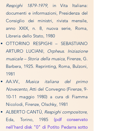
Respighi
1879-1979
, in Vita Italiana:
documenti e informazioni, Presidenza del
Consiglio dei ministri, rivista mensile,
anno XXIX, n. 8, nuova serie, Roma,
Libreria dello Stato, 1980
OTTORINO RESPIGHI – SEBASTIANO
ARTURO LUCIANI,
Orpheus. Iniziazione
musicale – Storia della musica
, Firenze, G.
Barbera, 1925. Reprinting, Roma, Bulzoni,
1981
AA.VV.,
Musica italiana del primo
Novecento
, Atti del Convegno (Firenze, 9-
10-11 maggio 1980) a cura di Fiamma
Nicolodi, Firenze, Olschky, 1981
ALBERTO CANTÙ,
Respighi compositore
,
Eda, Torino, 1985
(pdf conservato
nell'hard disk "0" di Potito Pedarra sotto