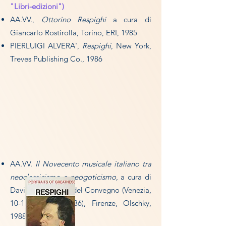
"Libri-edizioni")
AA.VV.,
Ottorino Respighi
a cura di
Giancarlo Rostirolla, Torino, ERI, 1985
PIERLUIGI ALVERA',
Respighi
, New York,
Treves Publishing Co., 1986
AA.VV.
Il Novecento musicale italiano tra
neoclassicismo e neogoticismo
, a cura di
David Bryant. Atti del Convegno (Venezia,
10-12 ottobre 1986), Firenze, Olschky,
1988