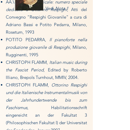
AA.VV.,
Civiltà Musicale: numero speciale
Vedi
Nota 1
dedicato a Ottorino Respighi
, Atti del
Convegno “Respighi Giovanile” a cura di
Adriano Bassi e Potito Pedarra, Milano,
Rosetum, 1993
POTITO PEDARRA,
Il pianoforte nella
produzione giovanile di Respighi
, Milano,
Rugginenti, 1995
CHRISTOPH FLAMM,
Italian music during
the Fascist Period
, Edited by Roberto
Illiano, Brepols Turnhout, MMIV, 2004.
CHRISTOPH FLAMM,
Ottorino Respighi
und die Italienische Instrumentalmusik von
der Jahrhundertwende bis zum
Faschismus
, Habilitationsschrift
eingereicht an der Fakultat 3
(Philosophischen Fakultat I) der Universitat