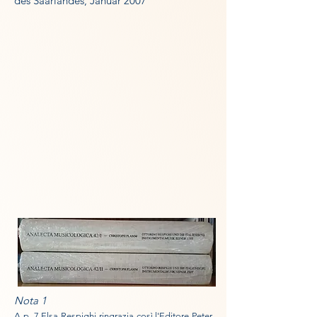
des Saarlandes, Januar 2007
Nota 1
A p. 7 Elsa Respighi ringrazia così l'Editore Peter