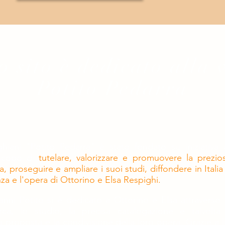
 sito è dedicato alla 
Potito Pedarra
hiani "Potito Pedarra" è stato fondato su iniziativa 
 scopo di
tutelare, valorizzare e promuovere la prezio
a, proseguire e ampliare i suoi studi, diffondere in Italia
a e l'opera di Ottorino e Elsa Respighi.
anni Potito si è dedicato a Ottorino e Elsa attraverso 
rca, lo studio, la precisa catalogazione e talvolta 
proposta e la condivisione della loro opera. Grazie a l