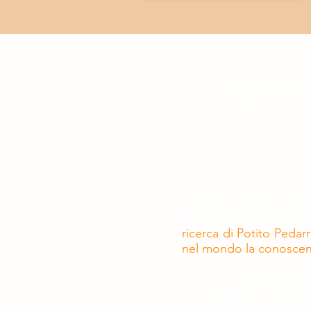
Questo
Il Centro Studi Respig
Floriana Pedarra allo
ricerca di Potito Pedarr
nel mondo la conoscenz
Per oltre quarant'
scoperta, la rice
completamento, la 