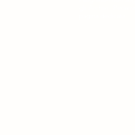
gli Archivi Pedarra
pagina dedicata
Per rimanere aggiornato sulle
centrostudirespighianipotit