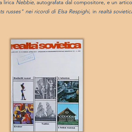
 lirica
Nebbie
, autografata dal compositore, e un artic
ets russes"
nei ricordi di Elsa Respighi
, in
realtà sovietic