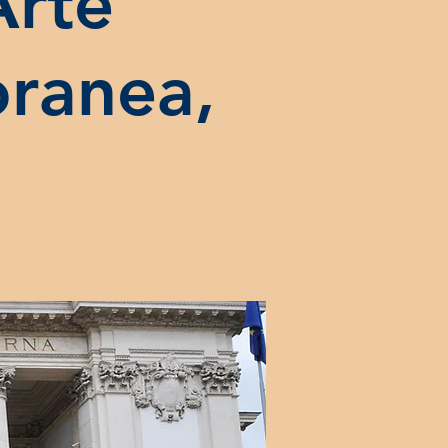
Arte
ranea,