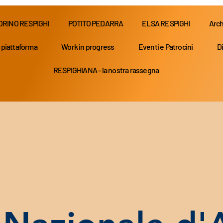
ORINO RESPIGHI
POTITO PEDARRA
ELSA RESPIGHI
Arch
 piattaforma
Work in progress
Eventi e Patrocini
Di
RESPIGHIANA - la nostra rassegna