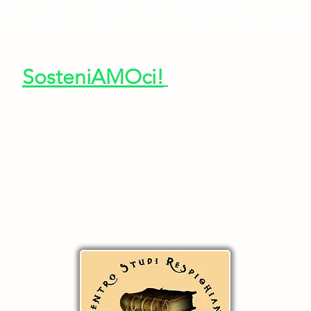
 e la musica di Ottorino e Elsa cliccando sul
SosteniAMOci!
 nostre attività ti invitiamo a iscriverti alla newsletter
opedarra@outlook.it