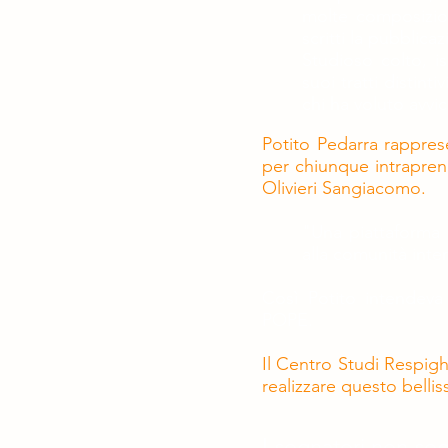
molte composizion
scritti la pubblica
Studioso colto, is
suoi tratti distin
chi ha voluto avvic
Potito Pedarra rappres
per chiunque intrapren
Olivieri Sangiacomo.
"Una piattaforma 
alla comunità inter
Così Potito intendeva
POPE.
Il Centro Studi Respigh
realizzare questo bell
I sognatori non so