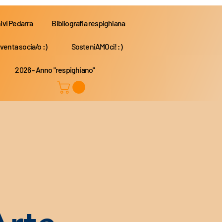
ivi Pedarra
Bibliografia respighiana
venta socia/o :)
SosteniAMOci! :)
2026 - Anno "respighiano"