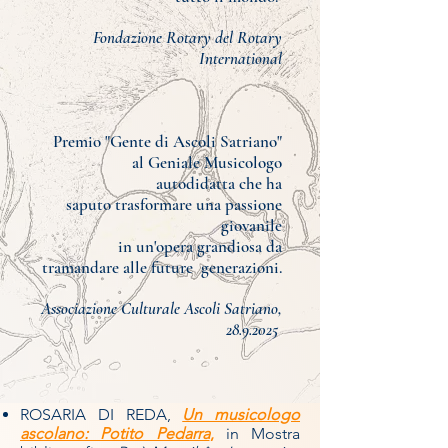
Fondazione Rotary del Rotary
International
Premio "Gente di Ascoli Satriano"
al Geniale Musicologo
autodidatta
che ha
saputo
trasformare una passione
giovanile
in un'opera grandiosa
da
tramandare alle future generazioni.
Associazione Culturale Ascoli Satriano,
28.9.2025
​
ROSARIA DI REDA,
Un musicologo
ascolano: Potito Pedarra
,
in Mostra