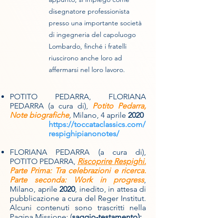
disegnatore professionista
presso una importante società
di ingegneria del capoluogo
Lombardo, finché i fratelli
riuscirono anche loro ad
affermarsi nel loro lavoro.
POTITO PEDARRA, FLORIANA
PEDARRA (a cura di),
Potito Pedarra,
Note biografiche
,
Milano, 4 aprile
2020
https://toccataclassics.com/
respighipianonotes/
FLORIANA PEDARRA (a cura di),
POTITO PEDARRA,
Riscoprire Respighi.
Parte Prima: Tra celebrazioni e ricerca.
Parte seconda: Work in progress
,
Milano, aprile
2020
, inedito, in attesa di
pubblicazione a cura del Reger Institut.
Alcuni contenuti sono trascritti nella
Pagina
Missione;
(
saggio-testamento);