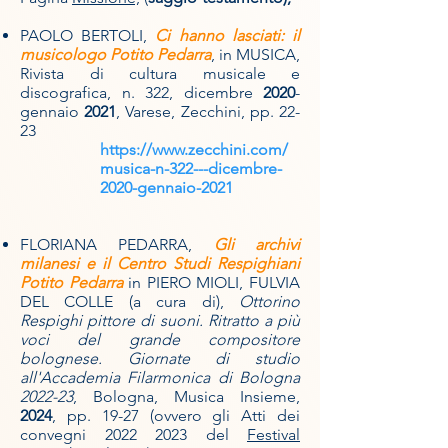
PAOLO BERTOLI,
Ci hanno lasciati: il
musicologo Potito Pedarra
, in MUSICA,
Rivista di cultura musicale e
discografica, n. 322, dicembre
2020
-
gennaio
2021
, Varese, Zecchini, pp. 22-
23
https://www.zecchini.com/
musica-n-322---dicembre-
2020-gennaio-2021
FLORIANA PEDARRA,
Gli archivi
milanesi e il Centro Studi Respighiani
Potito Pedarra
in PIERO MIOLI, FULVIA
DEL COLLE (a cura di),
Ottorino
Respighi pittore di suoni. Ritratto a più
voci del grande compositore
bolognese. Giornate di studio
all'Accademia Filarmonica di Bologna
2022-23
, Bologna, Musica Insieme,
2024
, pp. 19-27 (ovvero gli Atti dei
convegni
2022 2023
del
Festival