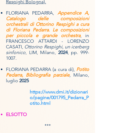
Respighi Bologna).
FLORIANA PEDARRA,
Appendice A,
Catalogo delle composizioni
orchestrali di Ottorino Respighi a cura
di Floriana Pedarra. Le composizioni
per piccola e grande orchestra
, in
FRANCESCO ATTARDI - LORENZO
CASATI,
Ottorino Respighi, un icerberg
sinfonico
, LIM, Milano,
2024
, pp.
999-
1007
.
FLORIANA PEDARRA (a cura di),
Potito
Pedarra, Bibliografia parziale
,
Milano,
luglio
2025
https://www.dmi.it/dizionari
o/pagine/001795_Pedarra_P
otito.html
ELSOTTO
​***