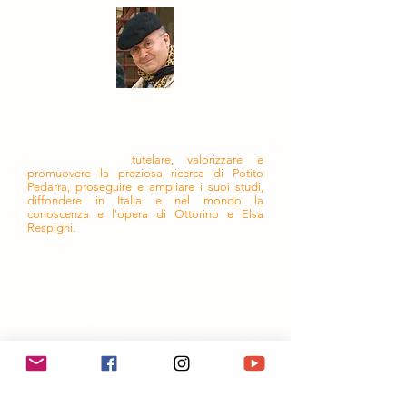
Il Centro Studi Respighiani "Potito Pedarra" è
stato fondato su iniziativa di Floriana Pedarra
allo scopo di
tutelare, valorizzare e
promuovere la preziosa ricerca di Potito
Pedarra, proseguire e ampliare i suoi studi,
diffondere in Italia e nel mondo la
conoscenza e l'opera di Ottorino e Elsa
Respighi.
Per oltre quarant'anni Potito si è
dedicato a Ottorino e Elsa attraverso
la scoperta, la ricerca, lo studio, la
precisa catalogazione e talvolta il
completamento, la proposta e la
condivisione della loro opera. Grazie a
lui molte composizioni hanno
raggiunto i leggii e le sale di incisione,
molti scritti la pubblicazione. Si sono
aperte le sale dei convegni.
Studioso colto, ispirato da alti valori e
ideali, compostezza e gentilezza i suoi