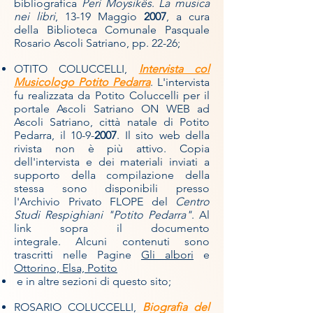
bibliografica
Perì Moysikês
.
La musica
nei libri
, 13-19 Maggio
2007
, a cura
della Biblioteca Comunale Pasquale
Rosario Ascoli Satriano, pp. 22-26;
OTITO COLUCCELLI,
Intervista col
Musicologo Potito Pedarra
. L'intervista
fu realizzata da Potito Coluccelli per il
portale Ascoli Satriano ON WEB ad
Ascoli Satriano, città natale di Potito
Pedarra, il 10-9-
2007
. Il sito web della
rivista non è più attivo. Copia
dell'intervista e dei materiali inviati a
supporto della compilazione della
stessa sono disponibili presso
l'Archivio Privato FLOPE del
Centro
Studi Respighiani "Potito Pedarra"
. Al
link sopra il documento
integrale
.
Alcuni contenuti sono
trascritti nelle Pagine
Gli albori
e
Ottorino, Elsa, Potito
e in altre sezioni di questo sito;
ROSARIO COLUCCELLI,
Biografia del