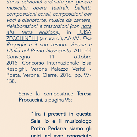
(terza edizione) ordinate per genere
musicale: opere teatrali, balletti,
composizioni corali, composizioni per
voci e pianoforte, musica da camera,
rielaborazioni e trascrizioni (con
nota
alla terza edizione)
,
in
LUISA
ZECCHIN
ELLI
(a cura di),
AA.VV.,
Elsa
Respighi e il suo tempo.
Verona e
l'Italia nel Primo Novecento.
Atti del
Convegno 11 ottobre
2015.
Concorso Internazionale Elsa
Respighi. Verona Palazzo Verità -
Poeta, Verona, Cierre, 2016, pp. 97-
138.
Scrive la compositrice
Teresa
Procaccini
, a pagina 95:
"Tra i presenti in questa
Sala io e il musicologo
Potito Pedarra siamo gli
unici ad aver conosciuto