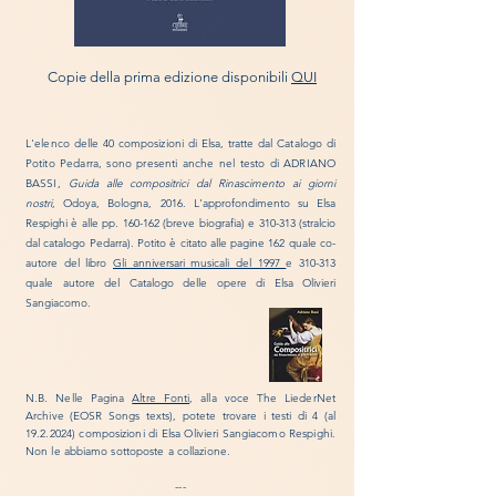
Copie della prima edizione disponibili
QUI
L'elenco delle 40 composizioni di Elsa, tratte dal Catalogo di
Potito Pedarra, sono presenti anche nel testo di ADRIANO
BASSI,
Guida alle compositrici dal Rinascimento ai giorni
nostri
, Odoya, Bologna, 2016. L'approfondimento su Elsa
Respighi è alle pp. 160-162 (breve biografia) e 310-313 (stralcio
dal catalogo Pedarra).
Potito è citato alle pagine 162 quale co-
autore del libro
Gli anniversari musicali del 1997
e 310-313
quale autore del Catalogo delle opere di Elsa Olivieri
Sangiacomo.
N.B. Nelle Pagina
Altre Fonti
, alla voce
The LiederNet
Archive (EOSR Songs texts
), potete trovare i testi di 4 (al
19.2.2024)
composizioni di Elsa Olivieri Sangiacomo Respighi.
Non le abbiamo sottoposte a collazione
.
---