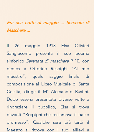
Era una notte di maggio ... Serenata di
Maschere ...
I
l 26 maggio 1918 Elsa Olivieri
Sangiacomo presenta il suo poema
sinfonico
Serenata di maschere
P 10, con
dedica
a Ottorino Respighi “Al mio
maestro”,
quale saggio finale di
composizione al Liceo Musicale di Santa
Cecilia, dirige il M° Alessandro Bustini.
Dopo essersi presentata diverse volte a
ringraziare il pubblico, Elsa si trova
davanti “Respighi che reclamava il bacio
promesso”. Qualche sera più tardi il
Maestro si ritrova con i suoi allievi a