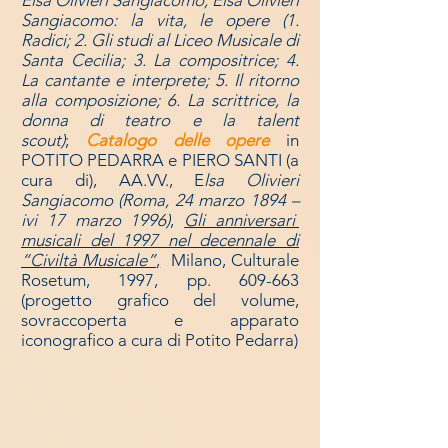
Sangiacomo: la vita, le opere (1.
Radici; 2. Gli studi al Liceo Musicale di
Santa Cecilia; 3. La compositrice; 4.
La cantante e interprete; 5. Il ritorno
alla composizione; 6. La scrittrice, la
donna di teatro e la talent
scout)
;
Catalogo delle opere
in
POTITO PEDARRA e PIERO SANTI (a
cura di), AA.VV., E
lsa Olivieri
Sangiacomo (Roma, 24 marzo 1894 –
ivi 17 marzo 1996)
,
Gli anniversari
musicali del 1997 nel decennale di
“Civiltà Musicale”
,
Milano, Culturale
Rosetum, 1997, pp. 609-663
(progetto grafico del volume,
sovraccoperta e apparato
iconografico a cura di Potito Pedarra)