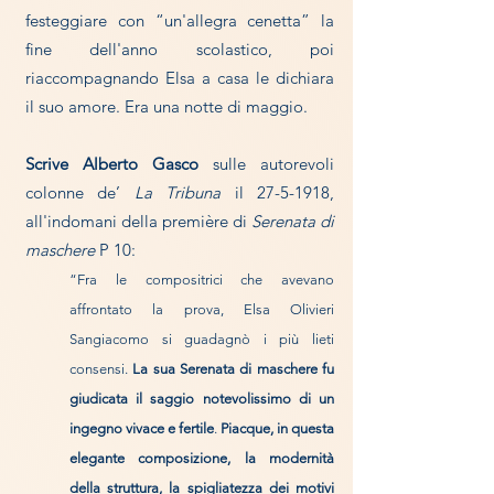
festeggiare con “un'allegra cenetta” la
fine dell'anno scolastico, poi
riaccompagnando Elsa a casa le dichiara
il suo amore. Era una notte di maggio.
Scrive Alberto Gasco
sulle autorevoli
colonne de’
La Tribuna
il
27-5-1918
,
all'indomani della première di
Serenata di
maschere
P 10:
“Fra le compositrici che avevano
affrontato la prova, Elsa Olivieri
Sangiacomo si guadagnò i più lieti
consensi.
La sua Serenata di maschere fu
giudicata il saggio notevolissimo di un
ingegno vivace e fertile
.
Piacque, in questa
elegante composizione, la modernità
della struttura, la spigliatezza dei motivi