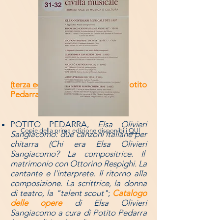
(
terza edizione
), 2015,
a cura di Potito
Pedarra
​
POTITO PEDARRA,
Elsa Olivieri
Copie della prima edizione disponibili
QUI
Sangiacomo: due canzoni italiane per
chitarra (Chi era Elsa Olivieri
Sangiacomo? La compositrice. Il
matrimonio con Ottorino Respighi. La
cantante e l'interprete. Il ritorno alla
composizione. La scrittrice, la donna
di teatro, la "talent scout"
;
Catalogo
delle opere
di Elsa Olivieri
Sangiacomo
a cura di Potito Pedarra