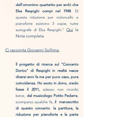
dell'omonimo quartetto per archi che
Elsa Respighi compì nel 1948
. Di
questa riduzione per violoncello e
pianoforte esistono 3 copie, tutte
Qui
la
autografe di Elsa Respighi."
Nota completa.
Ci racconta Giovanni Sollima:
ll progetto di ricerca sul "Concerto
Dorico" di Respighi in realtà nasce
diversi anni fa ma per puro caso, pura
coincidenza. Ho avuto in dono, credo
fosse il 2011,
adesso non ricordo
bene,
dal musicologo Potito Pedarra
,
scomparso qualche fa,
il manoscritto
di questo concerto
:
la partitura, la
riduzione per pianoforte e la parte