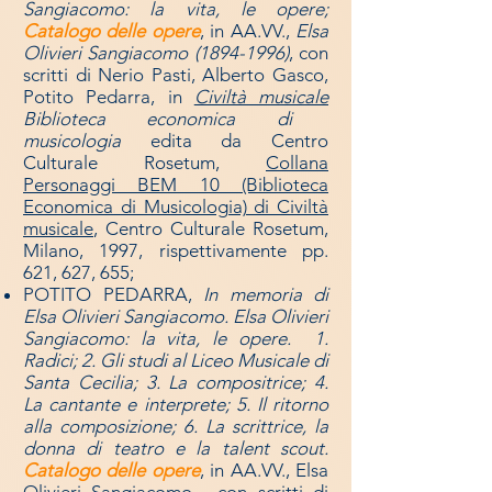
Sangiacomo: la vita, le opere;
Catalogo delle opere
, in AA.VV.,
Elsa
Olivieri Sangiacomo
(1894-1996)
, con
scritti di Nerio Pasti, Alberto Gasco,
Potito Pedarra, in
Civiltà musicale
Biblioteca economica di
musicologia
edita da Centro
Culturale Rosetum,
Collana
Personaggi BEM 10
(Biblioteca
Economica di Musicologia) di Civiltà
musicale
,
Centro Culturale Rosetum,
Milano, 1997, rispettivamente pp.
621, 627, 655;
POTITO PEDARRA,
In memoria di
Elsa Olivieri Sangiacomo. Elsa Olivieri
Sangiacomo: la vita, le opere. 1.
Radici; 2. Gli studi al Liceo Musicale di
Santa Cecilia; 3. La compositrice; 4.
La cantante e interprete; 5. Il ritorno
alla composizione; 6. La scrittrice, la
donna di teatro e la talent scout.
Catalogo delle opere
, in AA.VV., Elsa
Olivieri Sangiacomo, con scritti di