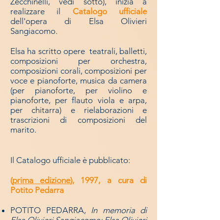
Zecchinelli, vedi sotto), inizia a
realizzare il
Catalogo ufficiale
dell'opera di Elsa
Olivieri
Sangiacomo.
Elsa ha scritto opere teatrali, balletti,
composizioni per orchestra,
composizioni corali, composizioni per
voce e pianoforte, musica da camera
(per pianoforte, per violino e
pianoforte, per flauto viola e arpa,
per chitarra) e rielaborazioni e
trascrizioni di composizioni del
marito.
Il Catalogo ufficiale è pubblicato:
(
prima edizione
), 1997, a cura di
Potito Pedarra
POTITO PEDARRA,
In memoria di
Elsa Olivieri Sangiacomo; Elsa Olivieri