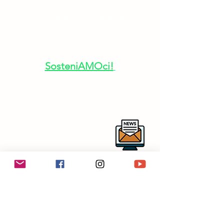
I sognatori non sognano mai da
soli!
Puoi aiutarci a mantenere vivi
gli Archivi Pedarra e la musica di
Ottorino e Elsa cliccando sulla
pagina dedicata
SosteniAMOci!
Per rimanere aggiornato sulle
nostre attività ti invitiamo a iscriverti
alla newsletter
centrostudirespighianipotitopedarra
@outlook.it
in collaborazione con