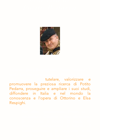
Potito Pedarra
Il Centro Studi Respighiani "Potito Pedarra" è
stato fondato su iniziativa di Floriana Pedarra
allo scopo di
tutelare, valorizzare e
promuovere la preziosa ricerca di Potito
Pedarra, proseguire e ampliare i suoi studi,
diffondere in Italia e nel mondo la
conoscenza e l'opera di Ottorino e Elsa
Respighi.
Per oltre quarant'anni Potito si è
dedicato a Ottorino e Elsa attraverso
la scoperta, la ricerca, lo studio, la
precisa catalogazione e talvolta il
completamento, la proposta e la
condivisione della loro opera. Grazie a
lui molte composizioni hanno