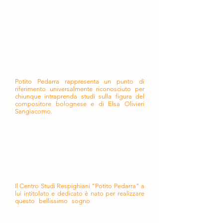
raggiunto i leggii e le sale di incisione,
molti scritti la pubblicazione. Si sono
aperte le sale dei convegni.
Studioso colto, ispirato da alti valori e
ideali, compostezza e gentilezza i suoi
tratti distintivi, nel suo "studiolo
milanese" ha accolto generosamente
chi ha voluto avvicinarsi alla musica e
alla vita dei due compositori.
Potito Pedarra rappresenta un punto di
riferimento universalmente riconosciuto per
chiunque intraprenda studi sulla figura del
compositore bolognese e di Elsa Olivieri
Sangiacomo.
"Una piattaforma unica dell'universo
respighiano, catalogato e accessibile
alla comunità internazionale degli
studiosi e degli addetti ai lavori".
Così Potito intendeva realizzare il suo Centro
Studi Respighiani permanente POPE.
Il Centro Studi Respighiani "Potito Pedarra" a
lui intitolato e dedicato è nato per realizzare
questo bellissimo sogno
e anche tu puoi
entrare a farne parte.