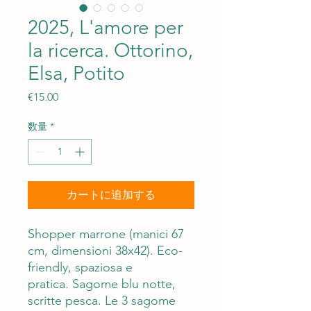
2025, L'amore per
la ricerca. Ottorino,
Elsa, Potito
価
€15.00
格
数量
*
カートに追加する
Shopper marrone (manici 67
cm, dimensioni 38x42). Eco-
friendly, spaziosa e
pratica. Sagome blu notte,
scritte pesca. Le 3 sagome