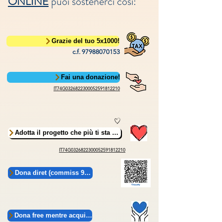
ONLINE
puoi sostenerci così:
Grazie del tuo 5x1000!
c.f.
97988070153
Fai una donazione!
IT74G0326822300052591812210
Adotta il progetto che più ti sta a ... !
IT74G0326822300052591812210
Dona diret (commiss 9% a Goodify)
Dona free mentre acquisti!