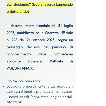
Stai studiando? Scuola-lavoro? Laureando
o dottorando?
I
l decreto interministeriale del 31 luglio
2025, pubblicato nella Gazzetta Ufficiale
n. 248 del 24 ottobre 2025, segna un
passaggio decisivo nel percorso di
riconoscimento delle competenze
acquisite
attraverso l’attività di
VOLONTARIATO.
I
noltre, noi possiamo:
patrocinare
moralmente la tua ricerca e i
tuoi eventi futuri e promuoverli attraverso
i nostri canali (newsletter, pagina social,
sito web);