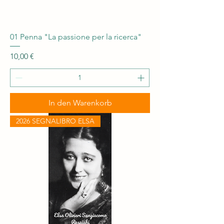
01 Penna "La passione per la ricerca"
Preis
10,00 €
In den Warenkorb
2026 SEGNALIBRO ELSA