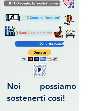
Il TUO evento, la "nostra" musica
Concerto "sospeso"
Dona il tuo strumento
Dona via paypal
Noi possiamo
sostenerti così!