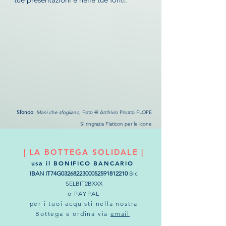
Sfondo
:
Mani che sfogliano
, Foto @ Archivio Privato FLOPE
Si ringrazia Flaticon per le icone
| LA BOTTEGA SOLIDALE |
usa il BONIFICO BANCARIO
IBAN IT74G0326822300052591812210
Bic
SELBIT2BXXX
o PAYPAL
per i tuoi acquisti nella nostra
Bottega e ordina via
email