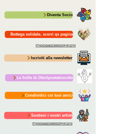
Diventa Socio
Bottega solidale, scorri qs pagina
IT74G0326822300052591812210
Iscriviti alla newsletter
Le frolle di Ottoilpoetabiscotto
Condividici coi tuoi amici
Sostieni i nostri artisti
IT74G0326822300052591812210