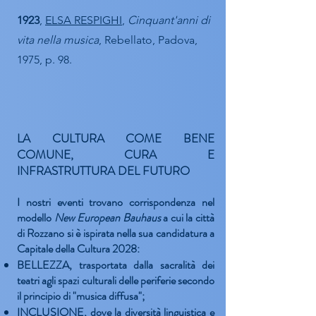
1923
,
ELSA RESPIGHI
,
Cinquant'anni di
vita nella musica
, Rebellato, Padova,
1975, p. 98.
LA CULTURA COME BENE
COMUNE, CURA E
INFRASTRUTTURA DEL FUTURO
I nostri eventi trovano corrispondenza nel
modello
New European Bauhaus
a cui la città
di Rozzano si è ispirata nella sua candidatura a
Capitale della Cultura 2028
:
BELLEZZA
, trasportata dalla sacralità dei
teatri agli spazi culturali delle periferie secondo
il principio di "musica diffusa";
INCLUSIONE
, dove la diversità linguistica e