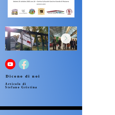
Dicono di noi
Dicono di noi
Articolo di
Articolo di
Stefano Gristina
Stefano Gristina