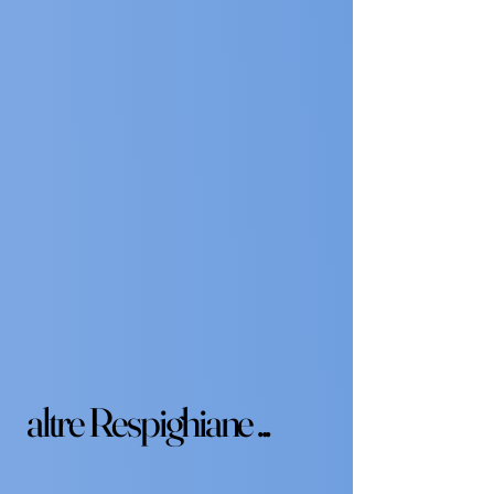
altre Respighiane ...
altre Respighiane ...