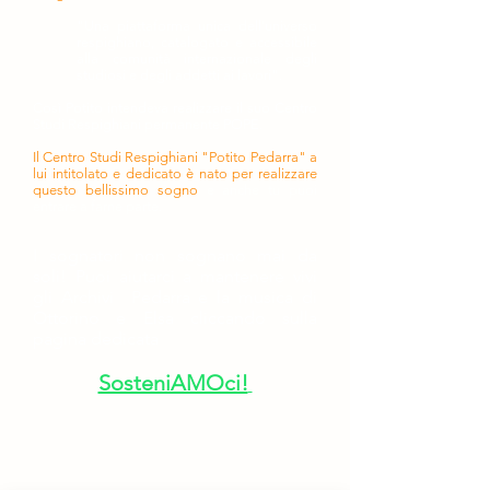
"Una piattaforma unica dell'universo
respighiano, catalogato e accessibile
alla comunità internazionale degli
studiosi e degli addetti ai lavori".
Così Potito intendeva realizzare il suo Centro
Studi Respighiani permanente POPE.
Il Centro Studi Respighiani "Potito Pedarra" a
lui intitolato e dedicato è nato per realizzare
questo bellissimo sogno
e anche tu puoi
entrare a farne parte.
I sognatori non sognano mai da
soli!
Puoi aiutarci a mantenere vivi
gli Archivi Pedarra e la musica di
Ottorino e Elsa cliccando sulla
pagina dedicata
SosteniAMOci!