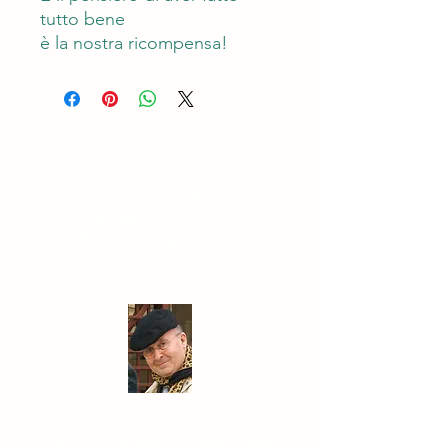
tutto bene
è la nostra ricompensa!
Questo sito è dedicato
alla vita di
Potito Pedarra
Il Centro Studi Respighiani "Potito Pedarra" è