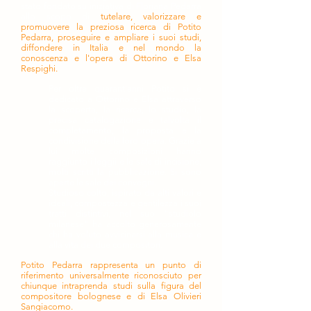
stato fondato su iniziativa di Floriana Pedarra
allo scopo di
tutelare, valorizzare e
promuovere la preziosa ricerca di Potito
Pedarra, proseguire e ampliare i suoi studi,
diffondere in Italia e nel mondo la
conoscenza e l'opera di Ottorino e Elsa
Respighi.
Per oltre quarant'anni Potito si è
dedicato a Ottorino e Elsa attraverso
la scoperta, la ricerca, lo studio, la
precisa catalogazione e talvolta il
completamento, la proposta e la
condivisione della loro opera. Grazie a
lui molte composizioni hanno
raggiunto i leggii e le sale di incisione,
molti scritti la pubblicazione. Si sono
aperte le sale dei convegni.
Studioso colto, ispirato da alti valori e
ideali, compostezza e gentilezza i suoi
tratti distintivi, nel suo "studiolo
milanese" ha accolto generosamente
chi ha voluto avvicinarsi alla musica e
alla vita dei due compositori.
Potito Pedarra rappresenta un punto di
riferimento universalmente riconosciuto per
chiunque intraprenda studi sulla figura del
compositore bolognese e di Elsa Olivieri
Sangiacomo.