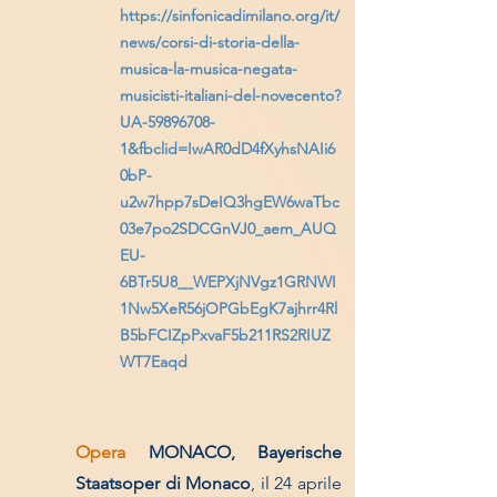
https://sinfonicadimilano.org/it/
news/corsi-di-storia-della-
musica-la-musica-negata-
musicisti-italiani-del-novecento?
UA-59896708-
1&fbclid=IwAR0dD4fXyhsNAIi6
0bP-
u2w7hpp7sDeIQ3hgEW6waTbc
03e7po2SDCGnVJ0_aem_AUQ
EU-
6BTr5U8__WEPXjNVgz1GRNWI
1Nw5XeR56jOPGbEgK7ajhrr4Rl
B5bFCIZpPxvaF5b211RS2RIUZ
WT7Eaqd
Opera
MONACO,
Bayerische
Staatsoper di Monaco
, il 24 aprile