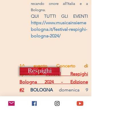
recando onore all’Italia e a
Bologna.
QUI TUTTI GLI EVENTI
https://www.musicainsieme
bologna.it/festival-respighi-
bologna-2024/
1^ evento
Concerto
di
apertura
Festival Respighi
Bologna 2024 - Edizione
#2
BOLOGNA
domenica 9
giugno 2024 ore 21.30, PIAZZA
MAGGIORE, ORCHESTRA DEL
CONSERVATORIO “G.B.
MARTINI” DI BOLOGNA,
LAURA