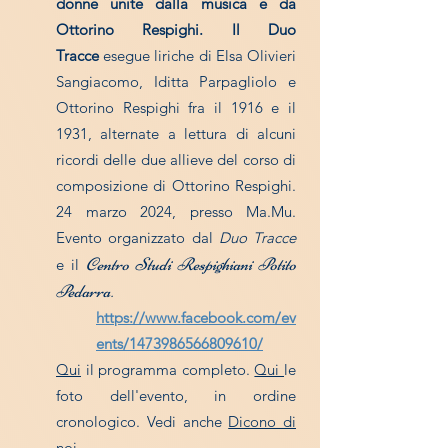
donne unite dalla musica e da
Ottorino Respighi. Il Duo
Tracce
esegue liriche di Elsa Olivieri
Sangiacomo, Iditta Parpagliolo e
Ottorino Respighi fra il 1916 e il
1931, alternate a lettura di alcuni
ricordi delle due allieve del corso di
composizione di Ottorino Respighi.
24 marzo 2024, presso Ma.Mu.
Evento organizzato dal
Duo Tracce
Centro Studi Respighiani Potito
e il
Pedarra
.
https://www.facebook.com/ev
ents/1473986566809610/
Qui
il programma completo.
Qui
le
foto dell'evento, in ordine
cronologico.
Vedi anche
Dicono di
noi