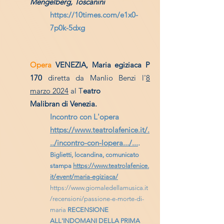
Mengelberg, Toscanini
https://10times.com/e1x0-
7p0k-5dxg
Opera
VENEZIA,
Mar
ia egiziaca
P
170
diretta da Manlio Benzi l'
8
marzo 2024
al T
eatro
Malibran di Venezia.
Incontro con L'opera ​
https://www.teatrolafenice.it/.
../incontro-con-lopera.../...
.
Biglietti, locandina, comunicato
stampa
https://www.teatrolafenice.
it/event/maria-egiziaca/
https://www.giornaledellamusica.it
/recensioni/passione-e-morte-di-
maria
RECENSIONE
ALL'INDOMANI DELLA PRIMA