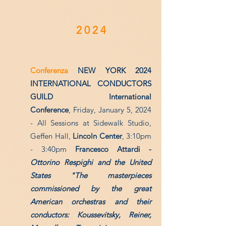
2 0 2 4
Conferenza
NEW YORK
2024
INTERNATIONAL CONDUCTORS
GUILD International
Conference
,
Friday, January 5, 2024
- All Sessions at Sidewalk Studio,
Geffen Hall,
Lincoln Center
,
3:10pm
- 3:40pm
Francesco Attardi -
Ottorino Respighi and the United
States "The masterpieces
commissioned by the great
American orchestras and their
conductors: Koussevitsky, Reiner,