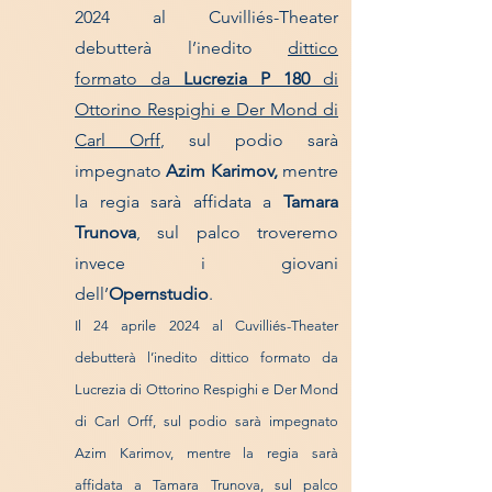
2024 al Cuvilliés-Theater
debutterà l’inedito
dittico
formato da
Lucrezia
P 180
di
Ottorino
Respighi e Der Mond di
Carl Orff
, sul podio sarà
impegnato
Azim Karimov,
mentre
la regia sarà affidata a
Tamara
Trunova
, sul palco troveremo
invece i giovani
dell’
Opernstudio
.
Il 24 aprile 2024 al Cuvilliés-Theater
debutterà l’ine
dito dittico formato da
Lucrezia di Ottor
ino Respighi e Der Mond
di Carl Orff, sul podio sarà impegnato
Azim Karimov, mentre la regia sarà
affidata a Tamara Trunova, sul palco