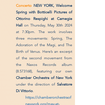
Concerto
NEW YORK,
Welcome
Spring with Botticelli Pictures of
Ottorino Respighi at Carnegie
Hall
on Thursday, May 30th 2024
at 7:30pm. The work involves
three movements: Spring, The
Adoration of the Magi, and The
Birth of Venus. Here’s an excerpt
of the second movement from
the Naxos Records album
(8.573168)
, featuring our own
Chamber Orchestra of New York
under the direction of
Salvatore
Di Vittorio
.
https://chamberorchestraof
newyork.org/may-at-