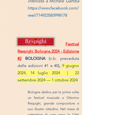
intervista a Michele Gamba
https://www.facebook.com/
reel/714923583998178
Festival-Convegno
Festival
Respighi Bologna 2024 - Edizione
#2
BOLOGNA
(n.b. preceduta
dalle edizioni #1 e #0)
,
9 giugno
2024, 14 luglio 2024 | 22
settembre 2024 — 1 ottobre 2024
Bologna dedica per la prima volta
un festival musicale a Ottorino
Respighi, grande compositore e
suo illustre cittadino. Nel mese di
settembre di ogni anno la Città