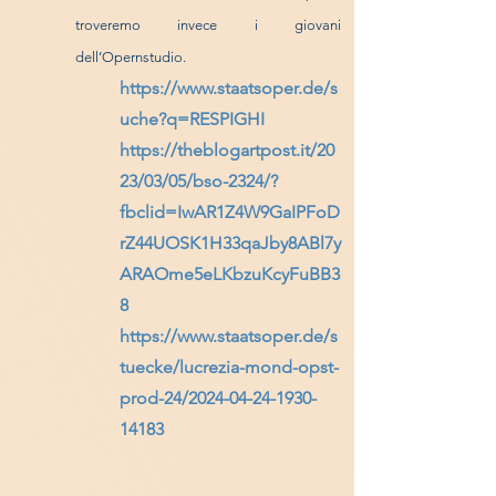
troveremo invece i giovani
dell’Opernstudio.
https://www.staatsoper.de/s
uche?q=RESPIGHI
https://theblogartpost.it/20
23/03/05/bso-2324/?
fbclid=IwAR1Z4W9GaIPFoD
rZ44UOSK1H33qaJby8ABl7y
ARAOme5eLKbzuKcyFuBB3
8
https://www.staatsoper.de/s
tuecke/lucrezia-mond-opst-
prod-24/2024-04-24-1930-
14183