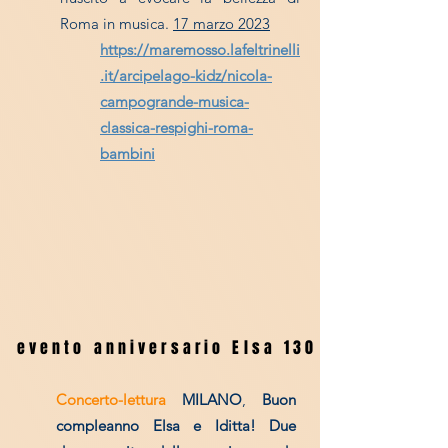
Roma in musica.
17 marzo 2023
https://maremosso.lafeltrinelli
.it/arcipelago-kidz/nicola-
campogrande-musica-
classica-respighi-roma-
bambini
evento anniversario Elsa 130
evento anniversario Elsa 130
Concerto-lettura
MILANO
,
Buon
compleanno Elsa e Iditta! Due