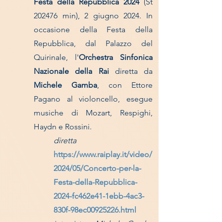
Festa della Repubblica 2024
(
St
202476 min), 2 giugno 2024. In
occasione della Festa della
Repubblica, dal Palazzo del
Quirinale, l'
Orchestra Sinfonica
Nazionale della Rai
diretta da
Michele Gamba
, con Ettore
Pagano al violoncello, esegue
musiche di Mozart, Respighi,
Haydn e Rossini.
diretta
https://www.raiplay.it/video/
2024/05/Concerto-per-la-
Festa-della-Repubblica-
2024-fc462e41-1ebb-4ac3-
830f-98ec00925226.html