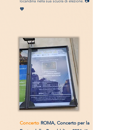
📷
locandina nella sua scuola di elezione.
🧡
Concerto
ROMA,
Concerto per la