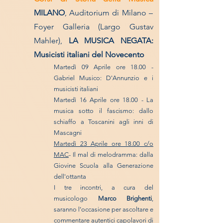
MILANO
, Auditorium di Milano –
Foyer Galleria (Largo Gustav
Mahler),
LA MUSICA NEGATA:
Musicisti italiani del Novecento
Martedì 09 Aprile ore 18.00 -
Gabriel Musico: D'Annunzio e i
musicisti italiani
Martedì 16 Aprile ore 18.00 - La
musica sotto il fascismo: dallo
schiaffo a Toscanini agli inni di
Mascagni
Martedì 23 Aprile ore 18.00 c/o
MAC
- Il mal di melodramma: dalla
Giovine Scuola alla Generazione
dell'ottanta
I tre incontri, a cura del
musicologo
Marco Brighenti
,
saranno l’occasione per ascoltare e
commentare autentici capolavori di