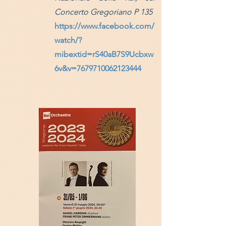
Concerto Gregoriano P 135
https://www.facebook.com/
watch/?
mibextid=rS40aB7S9Ucbxw
6v&v=7679710062123444