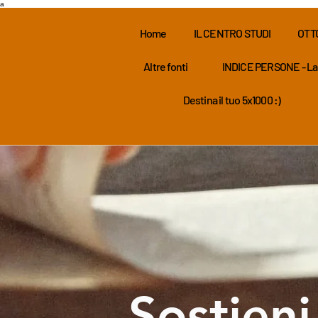
a
Home
IL CENTRO STUDI
OTT
Altre fonti
INDICE PERSONE - La
Destina il tuo 5x1000 :)
Sostieni