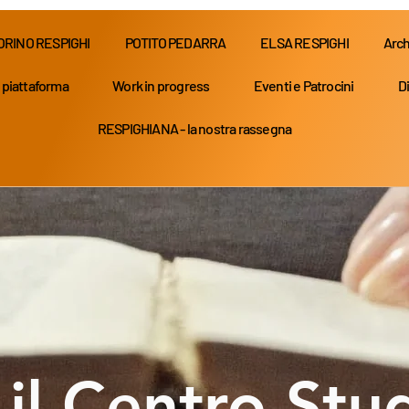
ORINO RESPIGHI
POTITO PEDARRA
ELSA RESPIGHI
Arch
 piattaforma
Work in progress
Eventi e Patrocini
Di
RESPIGHIANA - la nostra rassegna
Pagina in aggiornamento
 il Centro Stu