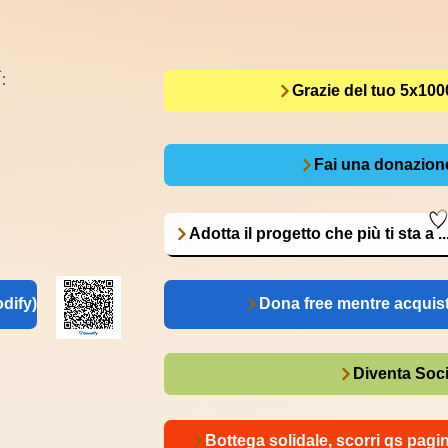
:
Grazie del tuo 5x100
Fai una donazion
Adotta il progetto che più ti sta a ...
dify)
Dona free mentre acquist
Diventa Soc
Bottega solidale, scorri qs pagi