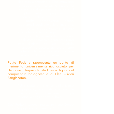
dedicato a Ottorino e Elsa attraverso
la scoperta, la ricerca, lo studio, la
precisa catalogazione e talvolta il
completamento, la proposta e la
condivisione della loro opera. Grazie a
lui molte composizioni hanno
raggiunto i leggii e le sale di incisione,
molti scritti la pubblicazione. Si sono
aperte le sale dei convegni.
Studioso colto, ispirato da alti valori e
ideali, compostezza e gentilezza i suoi
tratti distintivi, nel suo "studiolo
milanese" ha accolto generosamente
chi ha voluto avvicinarsi alla musica e
alla vita dei due compositori.
Potito Pedarra rappresenta un punto di
riferimento universalmente riconosciuto per
chiunque intraprenda studi sulla figura del
compositore bolognese e di Elsa Olivieri
Sangiacomo.
"Una piattaforma unica dell'universo
respighiano, catalogato e accessibile
alla comunità internazionale degli
studiosi e degli addetti ai lavori".
Così Potito intendeva realizzare il suo Centro
Studi Respighiani permanente POPE.