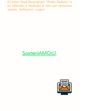
Il Centro Studi Respighiani "Potito Pedarra" a
lui intitolato e dedicato è nato per realizzare
questo bellissimo sogno
e anche tu puoi
entrare a farne parte.
I sognatori non sognano mai da
soli!
Puoi aiutarci a mantenere vivi
gli Archivi Pedarra e la musica di
Ottorino e Elsa cliccando sulla
pagina dedicata
SosteniAMOci!
Per rimanere aggiornato sulle
nostre attività ti invitiamo a iscriverti
alla newsletter
centrostudirespighianipotitopedarra
@outlook.it