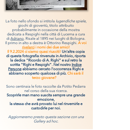
La foto nello sfondo si intitola
Iugendliche spiele
,
giochi di gioventù, titolo attribuito
probabilmente in occasione della mostra
dedicata a Respighi nella città di Lucerna a cura
di
Adriano
. Risale al 1895 nei luoghi di Bologna.
Il primo in alto a destra è Ottorino Respighi.
A voi
rivelarci
i nomi dei due amici!
Il 9.2.2024 ci siamo quasi riusciti!
Un'altra copia
di questa fotografia rinvenuta in Archivio, riporta
la dedica "Ricordo di A. Righi" e sul retro la
scritta "Righi e Respighi". Nel nostro
Indice
Persone
abbiamo cercato l'occorrenza Righi e
abbiamo scoperto qualcosa di più.
Chi sarà il
terzo giovane?
Sono centinaia le foto raccolte da Potito Pedarra
nel corso della sua ricerca.
Scoprirle man mano suscita sempre una grande
emozione,
la stessa che avrà provato lui nel rinvernirle e
custodirle per noi.
Aggiorneremo presto questa sezione con una
Gallery ad hoc.