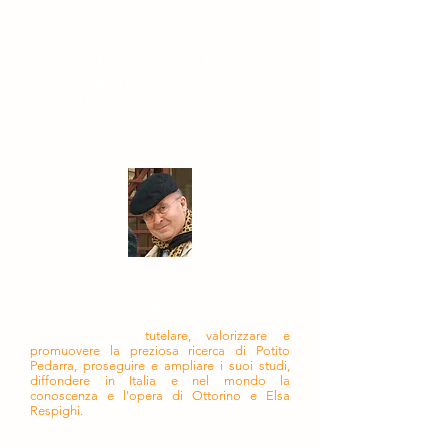
Questo sito è dedicato
alla vita di
Potito Pedarra
Il Centro Studi Respighiani "Potito Pedarra" è
stato fondato su iniziativa di Floriana Pedarra
allo scopo di
tutelare, valorizzare e
promuovere la preziosa ricerca di Potito
Pedarra, proseguire e ampliare i suoi studi,
diffondere in Italia e nel mondo la
conoscenza e l'opera di Ottorino e Elsa
Respighi.
Per oltre quarant'anni Potito si è