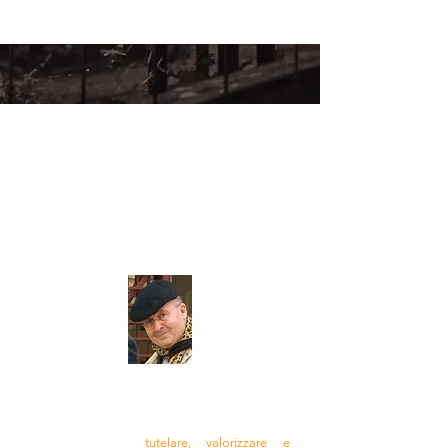
Questo sito è dedicato
alla vita di
Potito Pedarra
Il Centro Studi Respighiani "Potito Pedarra" è
stato fondato su iniziativa di Floriana Pedarra
allo scopo di
tutelare, valorizzare e