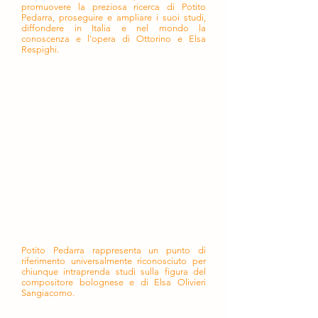
promuovere la preziosa ricerca di Potito
Pedarra, proseguire e ampliare i suoi studi,
diffondere in Italia e nel mondo la
conoscenza e l'opera di Ottorino e Elsa
Respighi.
Per oltre quarant'anni Potito si è
dedicato a Ottorino e Elsa attraverso
la scoperta, la ricerca, lo studio, la
precisa catalogazione e talvolta il
completamento, la proposta e la
condivisione della loro opera. Grazie a
lui molte composizioni hanno
raggiunto i leggii e le sale di incisione,
molti scritti la pubblicazione. Si sono
aperte le sale dei convegni.
Studioso colto, ispirato da alti valori e
ideali, compostezza e gentilezza i suoi
tratti distintivi, nel suo "studiolo
milanese" ha accolto generosamente
chi ha voluto avvicinarsi alla musica e
alla vita dei due compositori.
Potito Pedarra rappresenta un punto di
riferimento universalmente riconosciuto per
chiunque intraprenda studi sulla figura del
compositore bolognese e di Elsa Olivieri
Sangiacomo.
"Una piattaforma unica dell'universo