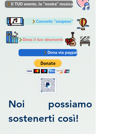
Il TUO evento, la "nostra" musica
Concerto "sospeso"
Dona il tuo strumento
Dona via paypal
Noi possiamo
sostenerti così!