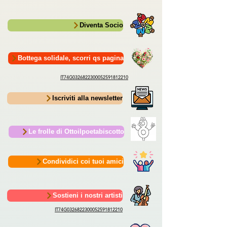
Diventa Socio
Bottega solidale, scorri qs pagina
IT74G0326822300052591812210
Iscriviti alla newsletter
Le frolle di Ottoilpoetabiscotto
Condividici coi tuoi amici
Sostieni i nostri artisti
IT74G0326822300052591812210