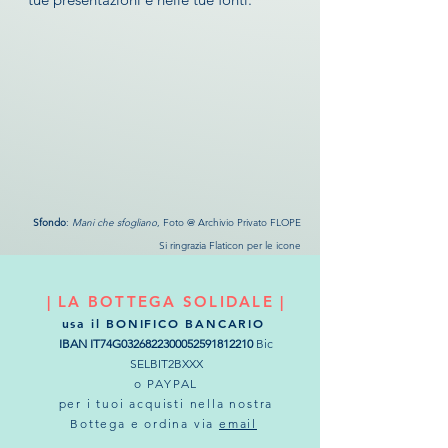
Sfondo
:
Mani che sfogliano
, Foto @ Archivio Privato FLOPE
Si ringrazia Flaticon per le icone
| LA BOTTEGA SOLIDALE |
usa il BONIFICO BANCARIO
IBAN IT74G0326822300052591812210
Bic
SELBIT2BXXX
o PAYPAL
per i tuoi acquisti nella nostra
Bottega e ordina via
email