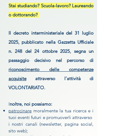
Stai studiando? Scuola-lavoro? Laureando
o dottorando?
I
l decreto interministeriale del 31 luglio
2025, pubblicato nella Gazzetta Ufficiale
n. 248 del 24 ottobre 2025, segna un
passaggio decisivo nel percorso di
riconoscimento delle competenze
acquisite
attraverso l’attività di
VOLONTARIATO.
I
noltre, noi possiamo:
patrocinare
moralmente la tua ricerca e i
tuoi eventi futuri e promuoverli attraverso
i nostri canali (newsletter, pagina social,
sito web);