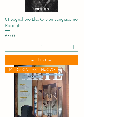
01 Segnalibro Elsa Olivieri Sangiacomo
Respighi
Price
€5.00
Add to Cart
1^ EDIZIONE 2001, NUOVO