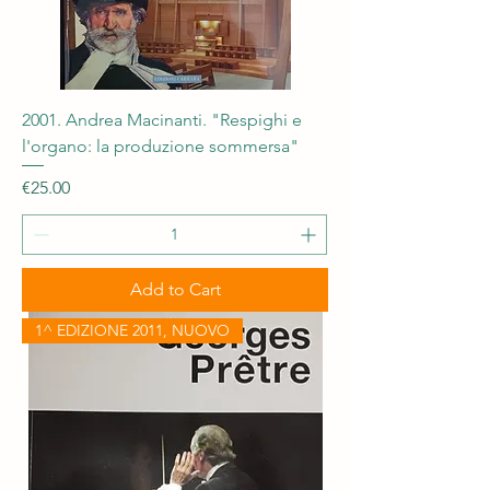
2001. Andrea Macinanti. "Respighi e
l'organo: la produzione sommersa"
Price
€25.00
Add to Cart
1^ EDIZIONE 2011, NUOVO