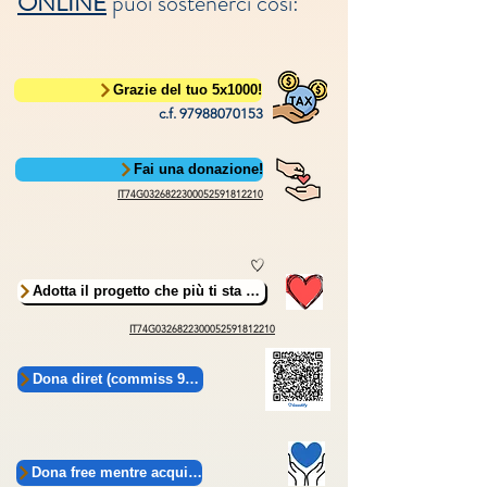
ONLINE
puoi sostenerci così:
Grazie del tuo 5x1000!
c.f.
97988070153
Fai una donazione!
IT74G0326822300052591812210
Adotta il progetto che più ti sta a ... !
IT74G0326822300052591812210
Dona diret (commiss 9% a Goodify)
Dona free mentre acquisti!