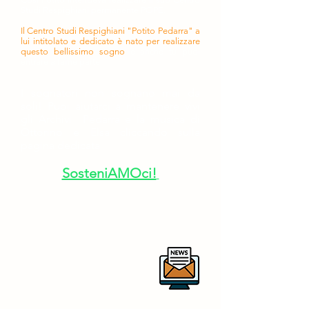
Studi Respighiani permanente POPE.
Il Centro Studi Respighiani "Potito Pedarra" a
lui intitolato e dedicato è nato per realizzare
questo bellissimo sogno
e anche tu puoi
entrare a farne parte.
I sognatori non sognano mai da
soli!
Puoi aiutarci a mantenere vivi
gli Archivi Pedarra e la musica di
Ottorino e Elsa cliccando sulla
pagina dedicata
SosteniAMOci!
Per rimanere aggiornato sulle
nostre attività ti invitiamo a iscriverti
alla newsletter
centrostudirespighianipotitopedarra
@outlook.it