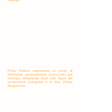
Per oltre quarant'anni Potito si è
dedicato a Ottorino e Elsa attraverso
la scoperta, la ricerca, lo studio, la
precisa catalogazione e talvolta il
completamento, la proposta e la
condivisione della loro opera. Grazie a
lui molte composizioni hanno
raggiunto i leggii e le sale di incisione,
molti scritti la pubblicazione. Si sono
aperte le sale dei convegni.
Studioso colto, ispirato da alti valori e
ideali, compostezza e gentilezza i suoi
tratti distintivi, nel suo "studiolo
milanese" ha accolto generosamente
chi ha voluto avvicinarsi alla musica e
alla vita dei due compositori.
Potito Pedarra rappresenta un punto di
riferimento universalmente riconosciuto per
chiunque intraprenda studi sulla figura del
compositore bolognese e di Elsa Olivieri
Sangiacomo.
"Una piattaforma unica dell'universo
respighiano, catalogato e accessibile
alla comunità internazionale degli
studiosi e degli addetti ai lavori".
Così Potito intendeva realizzare il suo Centro