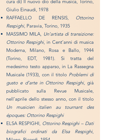
cura di) Il nuovo dio della musica, Torino,
Giulio Einaudi, 1978
RAFFAELLO DE RENSIS,
Ottorino
Respighi
, Paravia, Torino, 1935
MASSIMO MILA,
Un’artista di transizione:
Ottorino Respighi
, in Cent’anni di musica
Moderna, Milano, Rosa e Ballo, 1944
(Torino, EDT, 1981). Si tratta del
medesimo testo apparso, in La Rassegna
Musicale (1933), con il titolo
Problemi di
gusto e d’arte in Ottorino Respighi
, già
pubblicato sulla Revue Musicale,
nell’aprile dello stesso anno, con il titolo
Un musicien italien au tournant des
époques: Ottorino Respighi
ELSA RESPIGHI,
Ottorino Respighi – Dati
biografici ordinati da Elsa Respighi
,
Milano, Ricordi, 1954