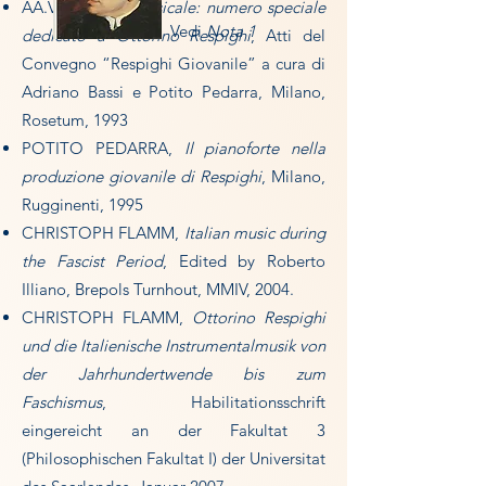
AA.VV.,
Civiltà Musicale: numero speciale
Vedi
Nota 1
dedicato a Ottorino Respighi
, Atti del
Convegno “Respighi Giovanile” a cura di
Adriano Bassi e Potito Pedarra, Milano,
Rosetum, 1993
POTITO PEDARRA,
Il pianoforte nella
produzione giovanile di Respighi
, Milano,
Rugginenti, 1995
CHRISTOPH FLAMM,
Italian music during
the Fascist Period
, Edited by Roberto
Illiano, Brepols Turnhout, MMIV, 2004.
CHRISTOPH FLAMM,
Ottorino Respighi
und die Italienische Instrumentalmusik von
der Jahrhundertwende bis zum
Faschismus
, Habilitationsschrift
eingereicht an der Fakultat 3
(Philosophischen Fakultat I) der Universitat