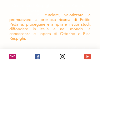
Il Centro Studi Respighiani "Potito Pedarra" è
stato fondato su iniziativa di Floriana Pedarra
allo scopo di
tutelare, valorizzare e
promuovere la preziosa ricerca di Potito
Pedarra, proseguire e ampliare i suoi studi,
diffondere in Italia e nel mondo la
conoscenza e l'opera di Ottorino e Elsa
Respighi.
Per oltre quarant'anni Potito si è
dedicato a Ottorino e Elsa attraverso
la scoperta, la ricerca, lo studio, la
precisa catalogazione e talvolta il
completamento, la proposta e la
condivisione della loro opera. Grazie a
lui molte composizioni hanno
raggiunto i leggii e le sale di incisione,
molti scritti la pubblicazione. Si sono
aperte le sale dei convegni.
Studioso colto, ispirato da alti valori e
ideali, compostezza e gentilezza i suoi
tratti distintivi, nel suo "studiolo
milanese" ha accolto generosamente
chi ha voluto avvicinarsi alla musica e
alla vita dei due compositori.
Potito Pedarra rappresenta un punto di
riferimento universalmente riconosciuto per
chiunque intraprenda studi sulla figura del