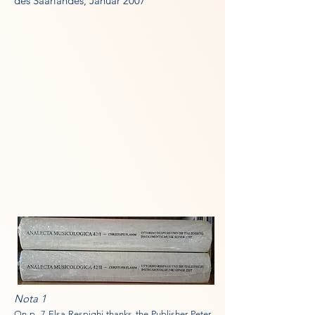
des Saarlandes, Januar 2007
Nota 1
On p. 7 Elsa Respighi thanks the Publisher Peter