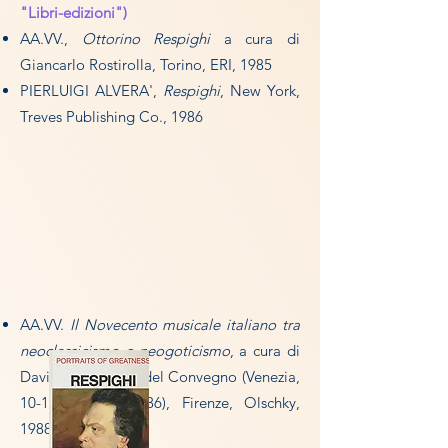
"Libri-edizioni")
AA.VV.,
Ottorino Respighi
a cura di
Giancarlo Rostirolla, Torino, ERI, 1985
PIERLUIGI ALVERA',
Respighi
, New York,
Treves Publishing Co., 1986
AA.VV.
Il Novecento musicale italiano tra
neoclassicismo e neogoticismo
, a cura di
David Bryant. Atti del Convegno (Venezia,
10-12 ottobre 1986), Firenze, Olschky,
1988