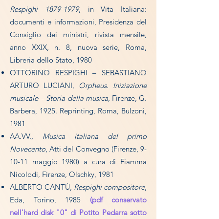
Respighi
1879-1979
, in Vita Italiana:
documenti e informazioni, Presidenza del
Consiglio dei ministri, rivista mensile,
anno XXIX, n. 8, nuova serie, Roma,
Libreria dello Stato, 1980
OTTORINO RESPIGHI – SEBASTIANO
ARTURO LUCIANI,
Orpheus. Iniziazione
musicale – Storia della musica
, Firenze, G.
Barbera, 1925. Reprinting, Roma, Bulzoni,
1981
AA.VV.,
Musica italiana del primo
Novecento
, Atti del Convegno (Firenze, 9-
10-11 maggio 1980) a cura di Fiamma
Nicolodi, Firenze, Olschky, 1981
ALBERTO CANTÙ,
Respighi compositore
,
Eda, Torino, 1985
(pdf conservato
nell'hard disk "0" di Potito Pedarra sotto