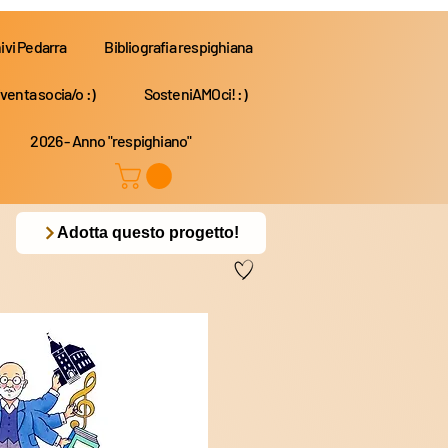
ivi Pedarra
Bibliografia respighiana
venta socia/o :)
SosteniAMOci! :)
2026 - Anno "respighiano"
Adotta questo progetto!