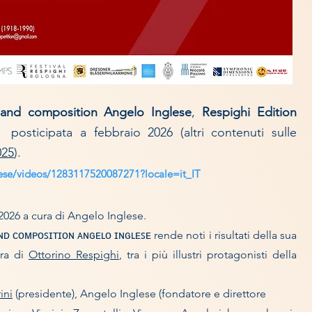
 band composition Angelo Inglese
,
Respighi Edition
 posticipata a febbraio 2026 (altri contenuti sulle
025
).
ese/videos/1283117520087271?locale=it_IT
26 a cura di Angelo Inglese.
 ᴄᴏᴍᴘᴏꜱɪᴛɪᴏɴ ᴀɴɢᴇʟᴏ ɪɴɢʟᴇꜱᴇ rende noti i risultati della sua
ura di
Ottorino Respighi
, tra i più illustri protagonisti della
ini
(presidente), Angelo Inglese (fondatore e direttore