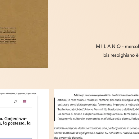
M I L A N O - mercol
bis respighiano è