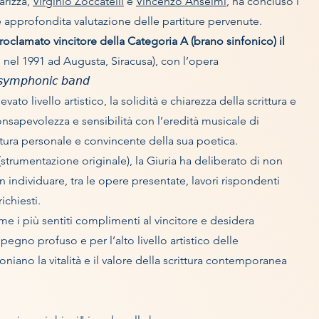
arizza,
Virginio Zoccatelli
e
Vincenzo Anselmi
, ha concluso i
 e approfondita valutazione delle partiture pervenute.
roclamato vincitore della Categoria A (brano sinfonico) il
 nel 1991 ad Augusta, Siracusa), con l’opera
𝘺𝘮𝘱𝘩𝘰𝘯𝘪𝘤 𝘣𝘢𝘯𝘥
ato livello artistico, la solidità e chiarezza della scrittura e
onsapevolezza e sensibilità con l’eredità musicale di
ttura personale e convincente della sua poetica.
strumentazione originale), la Giuria ha deliberato di non
 individuare, tra le opere presentate, lavori rispondenti
ichiesti.
e i più sentiti complimenti al vincitore e desidera
impegno profuso e per l’alto livello artistico delle
iano la vitalità e il valore della scrittura contemporanea