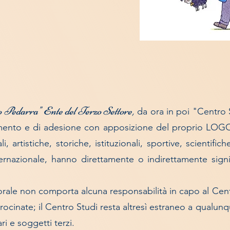
o Pedarra" Ente del Terzo Settore
,
da ora in poi "Centro S
ento e di adesione con apposizione del proprio LOGO ad
rali, artistiche, storiche, istituzionali, sportive, scient
nternazionale, hanno direttamente o indirettamente signi
rale non comporta alcuna responsabilità in capo al Centr
atrocinate; il Centro Studi resta altresì estraneo a qualu
ari e soggetti terzi.