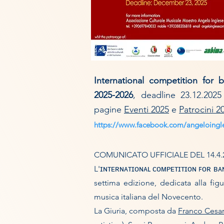
International competition for
2025-2026
, deadline 23.12.2025
pagine
Eventi 2025
e
Patrocini 2
https://www.facebook.com/angeloingl
COMUNICATO UFFICIALE DEL 14.4.20
L'ɪɴᴛᴇʀɴᴀᴛɪᴏɴᴀʟ ᴄᴏᴍᴘᴇᴛɪᴛɪᴏɴ ꜰᴏʀ ʙᴀɴᴅ
settima edizione, dedicata alla fig
musica italiana del Novecento.
La Giuria, composta da
Franco Cesar