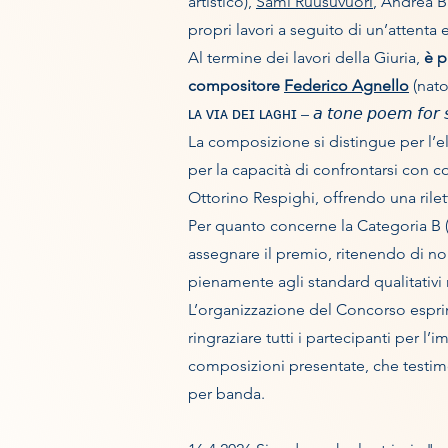
artistico),
Sami Ruusuvuori
, Andrea B
propri lavori a seguito di un’attenta
Al termine dei lavori della Giuria,
è p
compositore
Federico Agnello
(nato
ʟᴀ ᴠɪᴀ ᴅᴇɪ ʟᴀɢʜɪ – 𝘢 𝘵𝘰𝘯𝘦 𝘱𝘰𝘦𝘮 𝘧𝘰𝘳 𝘴
La composizione si distingue per l’elev
per la capacità di confrontarsi con c
Ottorino Respighi, offrendo una rile
Per quanto concerne la Categoria B (
assegnare il premio, ritenendo di non
pienamente agli standard qualitativi r
L’organizzazione del Concorso esprim
ringraziare tutti i partecipanti per l’
composizioni presentate, che testimon
per banda.