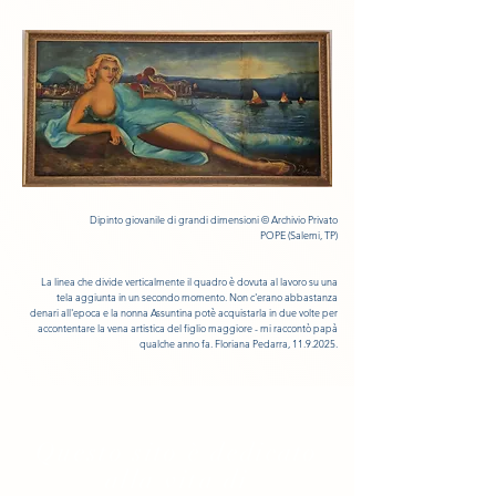
Dipinto giovanile di grandi dimensioni
© Archivio Privato
POPE
(
Salemi, TP)
La linea che divide verticalmente il quadro è dovuta al lavoro su una
tela aggiunta in un secondo momento. Non c'erano abbastanza
denari all'epoca e la nonna Assuntina potè acquistarla in due volte per
accontentare la vena artistica del figlio maggiore - mi raccontò papà
qualche anno fa. Floriana Pedarra,
11.9.2025
.
Questo sito è dedicato
alla vita di