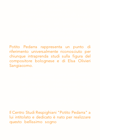
raggiunto i leggii e le sale di incisione,
molti scritti la pubblicazione. Si sono
aperte le sale dei convegni.
Studioso colto, ispirato da alti valori e
ideali, compostezza e gentilezza i suoi
tratti distintivi, nel suo "studiolo
milanese" ha accolto generosamente
chi ha voluto avvicinarsi alla musica e
alla vita dei due compositori.
Potito Pedarra rappresenta un punto di
riferimento universalmente riconosciuto per
chiunque intraprenda studi sulla figura del
compositore bolognese e di Elsa Olivieri
Sangiacomo.
"Una piattaforma unica dell'universo
respighiano, catalogato e accessibile
alla comunità internazionale degli
studiosi e degli addetti ai lavori".
Così Potito intendeva realizzare il suo Centro
Studi Respighiani permanente POPE.
Il Centro Studi Respighiani "Potito Pedarra" a
lui intitolato e dedicato è nato per realizzare
questo bellissimo sogno
e anche tu puoi
entrare a farne parte.