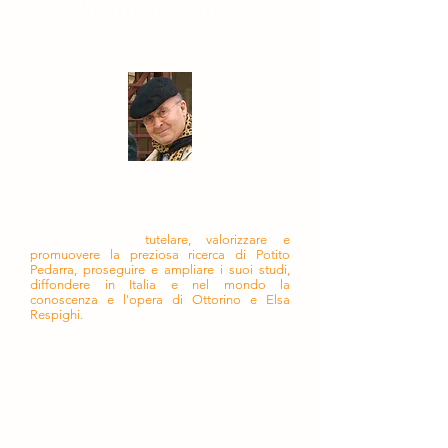
Potito Pedarra
Il Centro Studi Respighiani "Potito Pedarra" è
stato fondato su iniziativa di Floriana Pedarra
allo scopo di
tutelare, valorizzare e
promuovere la preziosa ricerca di Potito
Pedarra, proseguire e ampliare i suoi studi,
diffondere in Italia e nel mondo la
conoscenza e l'opera di Ottorino e Elsa
Respighi.
Per oltre quarant'anni Potito si è
dedicato a Ottorino e Elsa attraverso
la scoperta, la ricerca, lo studio, la
precisa catalogazione e talvolta il
completamento, la proposta e la
condivisione della loro opera. Grazie a
lui molte composizioni hanno