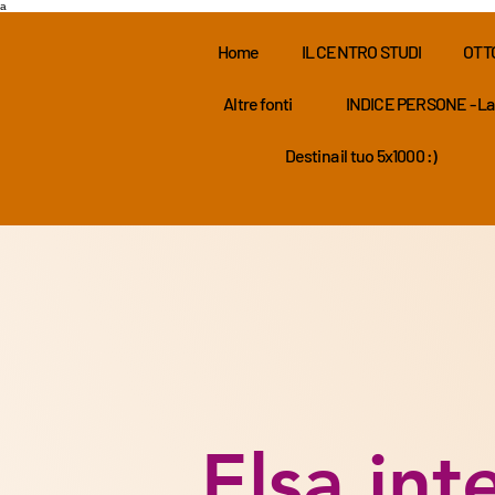
a
Home
IL CENTRO STUDI
OTT
Altre fonti
INDICE PERSONE - La
Destina il tuo 5x1000 :)
Elsa int