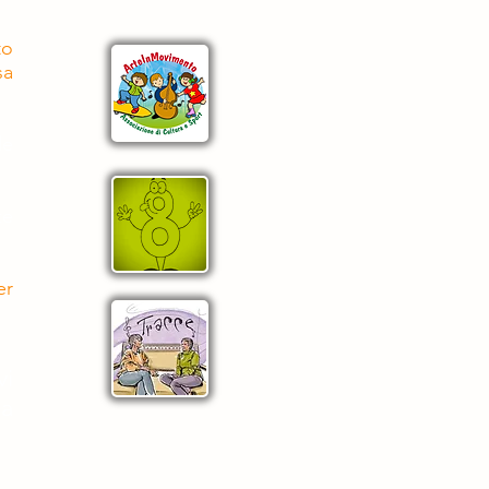
to
sa
le
te
er
vi
la