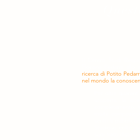
Questo
Il Centro Studi Respig
Floriana Pedarra allo
ricerca di Potito Pedarr
nel mondo la conoscenz
Per oltre quarant'
scoperta, la rice
completamento, la 
molte composizion
scritti la pubblica
Studioso colto, is
suoi tratti distin