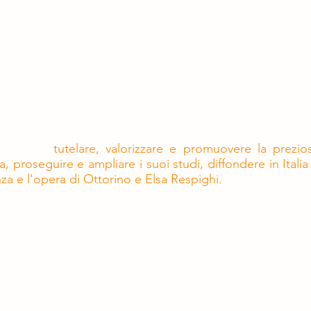
 sito è dedicato alla 
Potito Pedarra
hiani "Potito Pedarra" è stato fondato su iniziativa 
 scopo di
tutelare, valorizzare e promuovere la prezio
a, proseguire e ampliare i suoi studi, diffondere in Italia
a e l'opera di Ottorino e Elsa Respighi.
anni Potito si è dedicato a Ottorino e Elsa attraverso 
rca, lo studio, la precisa catalogazione e talvolta 
proposta e la condivisione della loro opera. Grazie a l
i hanno raggiunto i leggii e le sale di incisione, mol
zione. Si sono aperte le sale dei convegni.
pirato da alti valori e ideali, compostezza e gentilezza
tivi, nel suo "studiolo milanese" ha accolto generosamen