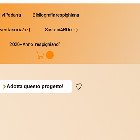
ivi Pedarra
Bibliografia respighiana
venta socia/o :)
SosteniAMOci! :)
2026 - Anno "respighiano"
Adotta questo progetto!