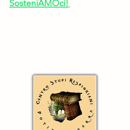
SosteniAMOci!
 nostre attività ti invitiamo a iscriverti alla newsletter
opedarra@outlook.it