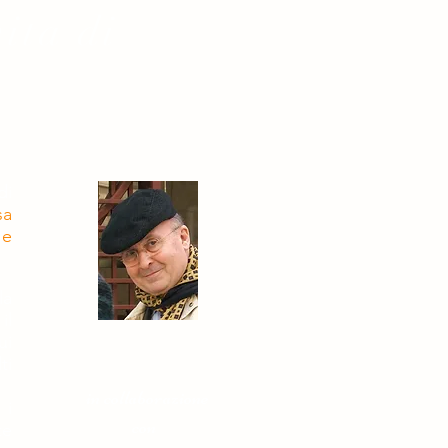
vita di
di
sa
 e
la
il
ui
ti
in collaborazione
 i
con
te