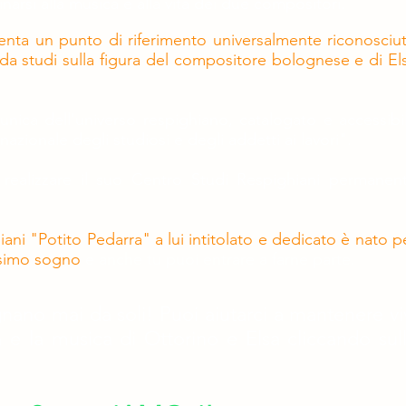
inarsi alla musica e alla vita dei due compositori.
enta un punto di riferimento universalmente riconosciu
da studi sulla figura del compositore bolognese e di El
unica dell'universo respighiano, catalogato e accessibi
nazionale degli studiosi e degli addetti ai lavori".
 realizzare il suo Centro Studi Respighiani permanen
iani "Potito Pedarra" a lui intitolato e dedicato è nato p
issimo sogno
e anche tu puoi entrare a farne parte.
gnano mai da soli!
Puoi aiutarci a mantenere vi
 e la musica di Ottorino e Elsa cliccando sul