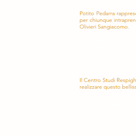
chi ha voluto avvic
Potito Pedarra rappres
per chiunque intrapren
Olivieri Sangiacomo.
"Una piattaforma 
alla comunità inter
Così Potito intendeva
POPE.
Il Centro Studi Respigh
realizzare questo bell
I sognatori non so
gli Archivi Pedarra
pagina dedicata