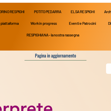
ORINO RESPIGHI
POTITO PEDARRA
ELSA RESPIGHI
Arch
 piattaforma
Work in progress
Eventi e Patrocini
Di
RESPIGHIANA - la nostra rassegna
Pagina in aggiornamento
erprete