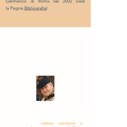
Germanico di Roma nel 2002 (vedi
la
Pagina
Bibliografia
)
Questo sito è dedicato
alla vita di
Potito Pedarra
Il Centro Studi Respighiani "Potito Pedarra" è
stato fondato su iniziativa di Floriana Pedarra
allo scopo di
tutelare, valorizzare e