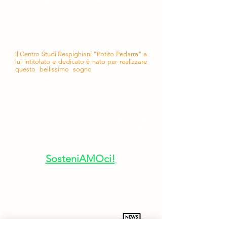
respighiano, catalogato e accessibile
alla comunità internazionale degli
studiosi e degli addetti ai lavori".
Così Potito intendeva realizzare il suo Centro
Studi Respighiani permanente POPE.
Il Centro Studi Respighiani "Potito Pedarra" a
lui intitolato e dedicato è nato per realizzare
questo bellissimo sogno
e anche tu puoi
entrare a farne parte.
I sognatori non sognano mai da
soli!
Puoi aiutarci a mantenere vivi
gli Archivi Pedarra e la musica di
Ottorino e Elsa cliccando sulla
pagina dedicata
SosteniAMOci!
Per rimanere aggiornato sulle
nostre attività ti invitiamo a iscriverti
alla newsletter