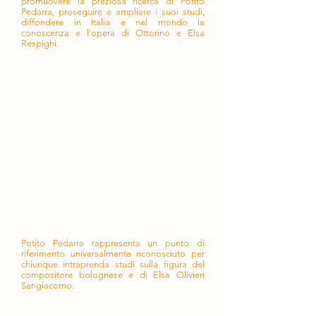
promuovere la preziosa ricerca di Potito
Pedarra, proseguire e ampliare i suoi studi,
diffondere in Italia e nel mondo la
conoscenza e l'opera di Ottorino e Elsa
Respighi.
Per oltre quarant'anni Potito si è
dedicato a Ottorino e Elsa attraverso
la scoperta, la ricerca, lo studio, la
precisa catalogazione e talvolta il
completamento, la proposta e la
condivisione della loro opera. Grazie a
lui molte composizioni hanno
raggiunto i leggii e le sale di incisione,
molti scritti la pubblicazione. Si sono
aperte le sale dei convegni.
Studioso colto, ispirato da alti valori e
ideali, compostezza e gentilezza i suoi
tratti distintivi, nel suo "studiolo
milanese" ha accolto generosamente
chi ha voluto avvicinarsi alla musica e
alla vita dei due compositori.
Potito Pedarra rappresenta un punto di
riferimento universalmente riconosciuto per
chiunque intraprenda studi sulla figura del
compositore bolognese e di Elsa Olivieri
Sangiacomo.
"Una piattaforma unica dell'universo