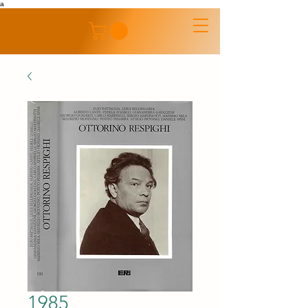
a
1985