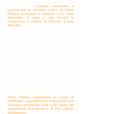
stato fondato su iniziativa di Floriana Pedarra
allo scopo di
tutelare, valorizzare e
promuovere la preziosa ricerca di Potito
Pedarra, proseguire e ampliare i suoi studi,
diffondere in Italia e nel mondo la
conoscenza e l'opera di Ottorino e Elsa
Respighi.
Per oltre quarant'anni Potito si è
dedicato a Ottorino e Elsa attraverso
la scoperta, la ricerca, lo studio, la
precisa catalogazione e talvolta il
completamento, la proposta e la
condivisione della loro opera. Grazie a
lui molte composizioni hanno
raggiunto i leggii e le sale di incisione,
molti scritti la pubblicazione. Si sono
aperte le sale dei convegni.
Studioso colto, ispirato da alti valori e
ideali, compostezza e gentilezza i suoi
tratti distintivi, nel suo "studiolo
milanese" ha accolto generosamente
chi ha voluto avvicinarsi alla musica e
alla vita dei due compositori.
Potito Pedarra rappresenta un punto di
riferimento universalmente riconosciuto per
chiunque intraprenda studi sulla figura del
compositore bolognese e di Elsa Olivieri
Sangiacomo.