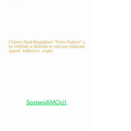
"Una piattaforma unica dell'universo
respighiano, catalogato e accessibile
alla comunità internazionale degli
studiosi e degli addetti ai lavori".
Così Potito intendeva realizzare il suo Centro
Studi Respighiani permanente POPE.
Il Centro Studi Respighiani "Potito Pedarra" a
lui intitolato e dedicato è nato per realizzare
questo bellissimo sogno
e anche tu puoi
entrare a farne parte.
I sognatori non sognano mai da
soli!
Puoi aiutarci a mantenere vivi
gli Archivi Pedarra e la musica di
Ottorino e Elsa cliccando sulla
pagina dedicata
SosteniAMOci!