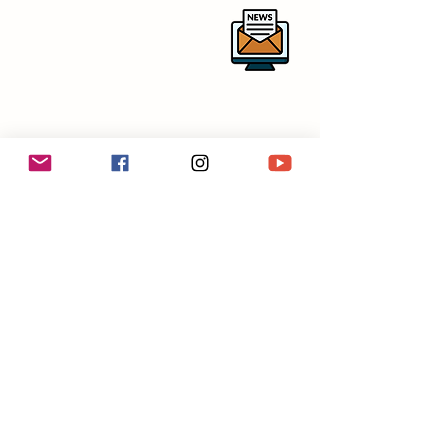
Per rimanere aggiornato sulle
nostre attività ti invitiamo a iscriverti
alla newsletter
centrostudirespighianipotitopedarra
@outlook.it
in collaborazione con