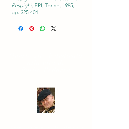
Respighi
, ERI, Torino, 1985,
pp. 325-404
Questo sito è dedicato
alla vita di
Potito Pedarra
Il Centro Studi Respighiani "Potito Pedarra" è