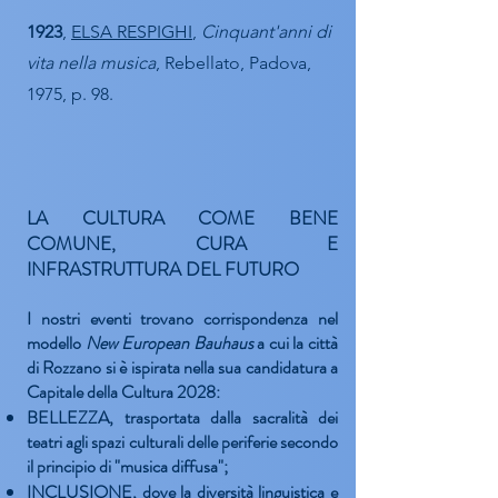
1923
,
ELSA RESPIGHI
,
Cinquant'anni di
vita nella musica
, Rebellato, Padova,
1975, p. 98.
LA CULTURA COME BENE
COMUNE, CURA E
INFRASTRUTTURA DEL FUTURO
I nostri eventi trovano corrispondenza nel
modello
New European Bauhaus
a cui la città
di Rozzano si è ispirata nella sua candidatura a
Capitale della Cultura 2028
:
BELLEZZA
, trasportata dalla sacralità dei
teatri agli spazi culturali delle periferie secondo
il principio di "musica diffusa";
INCLUSIONE
, dove la diversità linguistica e