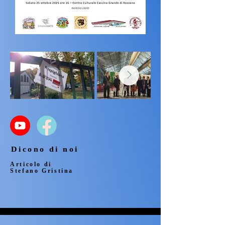
Dicono di noi
Dicono di noi
Articolo di
Articolo di
Stefano Gristina
Stefano Gristina