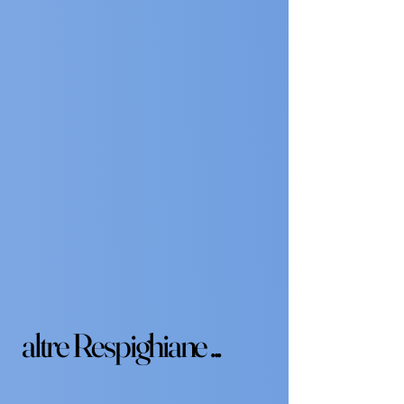
altre Respighiane ...
altre Respighiane ...