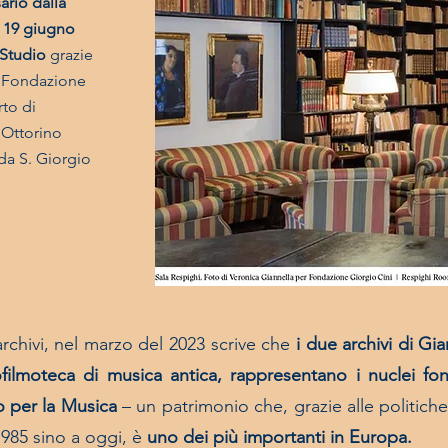
ario dalla
l 19 giugno
 Studio
grazie
la Fondazione
rto di
 Ottorino
da S. Giorgio
.
rchivi, nel marzo del 2023 scrive che
i due archivi di G
rofilmoteca di musica antica, rappresentano i nuclei fo
to per la Musica
– un patrimonio che, grazie alle politich
1985 sino a oggi, è
uno dei più importanti in Europa.