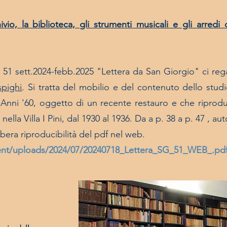
hivio, la biblioteca, gli strumenti musicali e gli arred
.
. 51 sett.2024-febb.2025 "Lettera da San Giorgio" ci re
spighi
. Si tratta del mobilio e del contenuto dello stu
Anni '60, oggetto di un recente restauro e che riprod
 nella Villa I Pini, dal 1930 al 1936. Da a p. 38 a p. 47 , a
ibera riproducibilità del pdf nel web.
tent/uploads/2024/07/20240718_Lettera_SG_51_WEB_.pd