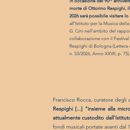
I
n occasione del 90^ annivers
morte di Ottorino Respighi, i
2026 sarà possibile visitare lo
all'Istituto per la Musica del
G. Cini nell'ambito del rappo
collaborazione con il Festival
Respighi di Bologna (Lettera 
n. 53/2026, Anno XXVII, p. 75)
Francisco Rocca, curatore degli a
Respig
hi [...] "insieme alla mic
attualmente custodito dall'Istitu
fondi musicali portate avanti dal 