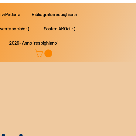
ivi Pedarra
Bibliografia respighiana
venta socia/o :)
SosteniAMOci! :)
2026 - Anno "respighiano"