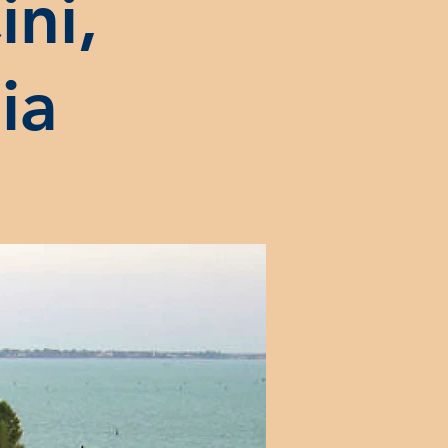
ni,
ia