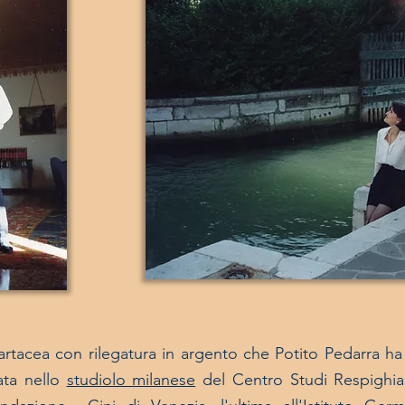
artacea con rilegatura in argento che Potito Pedarra ha
vata nello
studiolo milanese
del Centro Studi Respighian