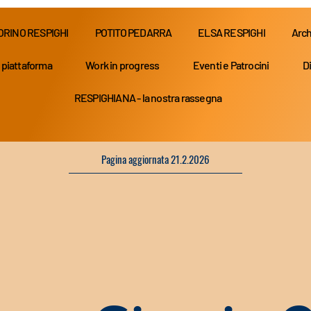
ORINO RESPIGHI
POTITO PEDARRA
ELSA RESPIGHI
Arch
 piattaforma
Work in progress
Eventi e Patrocini
Di
RESPIGHIANA - la nostra rassegna
Pagina aggiornata 21.2.2026