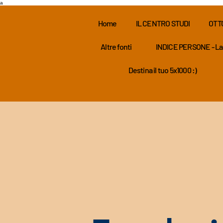
a
Home
IL CENTRO STUDI
OTT
Altre fonti
INDICE PERSONE - La
Destina il tuo 5x1000 :)