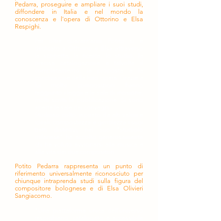
Pedarra, proseguire e ampliare i suoi studi,
diffondere in Italia e nel mondo la
conoscenza e l'opera di Ottorino e Elsa
Respighi.
Per oltre quarant'anni Potito si è
dedicato a Ottorino e Elsa attraverso
la scoperta, la ricerca, lo studio, la
precisa catalogazione e talvolta il
completamento, la proposta e la
condivisione della loro opera. Grazie a
lui molte composizioni hanno
raggiunto i leggii e le sale di incisione,
molti scritti la pubblicazione. Si sono
aperte le sale dei convegni.
Studioso colto, ispirato da alti valori e
ideali, compostezza e gentilezza i suoi
tratti distintivi, nel suo "studiolo
milanese" ha accolto generosamente
chi ha voluto avvicinarsi alla musica e
alla vita dei due compositori.
Potito Pedarra rappresenta un punto di
riferimento universalmente riconosciuto per
chiunque intraprenda studi sulla figura del
compositore bolognese e di Elsa Olivieri
Sangiacomo.
"Una piattaforma unica dell'universo
respighiano, catalogato e accessibile