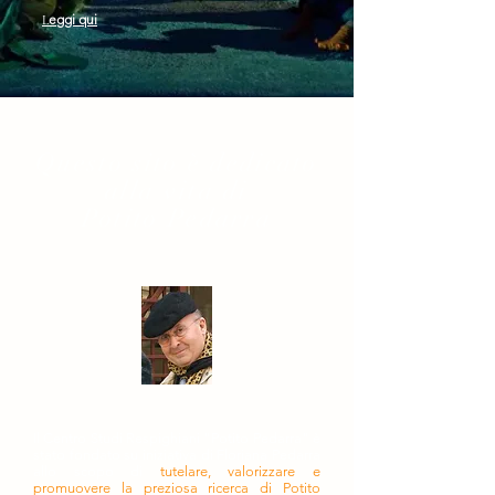
eggi qui
L
Questo sito è dedicato
alla vita di
Potito Pedarra
Il Centro Studi Respighiani "Potito Pedarra" è
stato fondato su iniziativa di Floriana Pedarra
allo scopo di
tutelare, valorizzare e
promuovere la preziosa ricerca di Potito