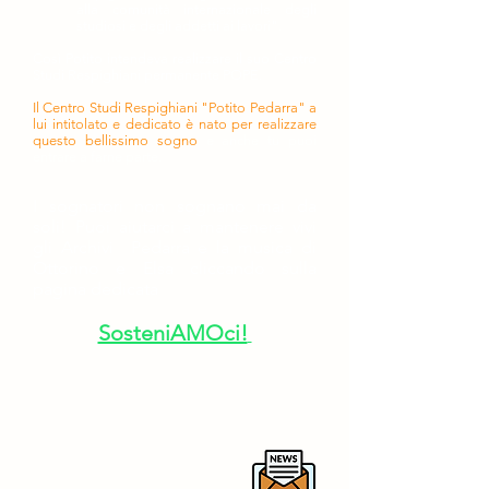
alla comunità internazionale degli
studiosi e degli addetti ai lavori".
Così Potito intendeva realizzare il suo Centro
Studi Respighiani permanente POPE.
Il Centro Studi Respighiani "Potito Pedarra" a
lui intitolato e dedicato è nato per realizzare
questo bellissimo sogno
e anche tu puoi
entrare a farne parte.
I sognatori non sognano mai da
soli!
Puoi aiutarci a mantenere vivi
gli Archivi Pedarra e la musica di
Ottorino e Elsa cliccando sulla
pagina dedicata
SosteniAMOci!
Per rimanere aggiornato sulle
nostre attività ti invitiamo a iscriverti
alla newsletter