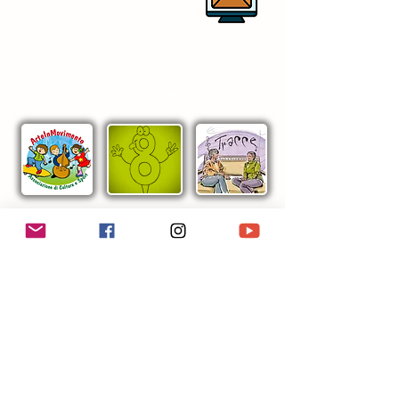
centrostudirespighianipotitopedarra
@outlook.it
in collaborazione con
Centro Studi Respighiani "Potito Pedarra"