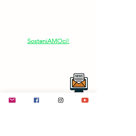
I sognatori non sognano mai da
soli!
Puoi aiutarci a mantenere vivi
gli Archivi Pedarra e la musica di
Ottorino e Elsa cliccando sulla
pagina dedicata
SosteniAMOci!
Per rimanere aggiornato sulle
nostre attività ti invitiamo a iscriverti
alla newsletter
centrostudirespighianipotitopedarra
@outlook.it
in collaborazione con