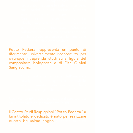
lui molte composizioni hanno
raggiunto i leggii e le sale di incisione,
molti scritti la pubblicazione. Si sono
aperte le sale dei convegni.
Studioso colto, ispirato da alti valori e
ideali, compostezza e gentilezza i suoi
tratti distintivi, nel suo "studiolo
milanese" ha accolto generosamente
chi ha voluto avvicinarsi alla musica e
alla vita dei due compositori.
Potito Pedarra rappresenta un punto di
riferimento universalmente riconosciuto per
chiunque intraprenda studi sulla figura del
compositore bolognese e di Elsa Olivieri
Sangiacomo.
"Una piattaforma unica dell'universo
respighiano, catalogato e accessibile
alla comunità internazionale degli
studiosi e degli addetti ai lavori".
Così Potito intendeva realizzare il suo Centro
Studi Respighiani permanente POPE.
Il Centro Studi Respighiani "Potito Pedarra" a
lui intitolato e dedicato è nato per realizzare
questo bellissimo sogno
e anche tu puoi
entrare a farne parte.