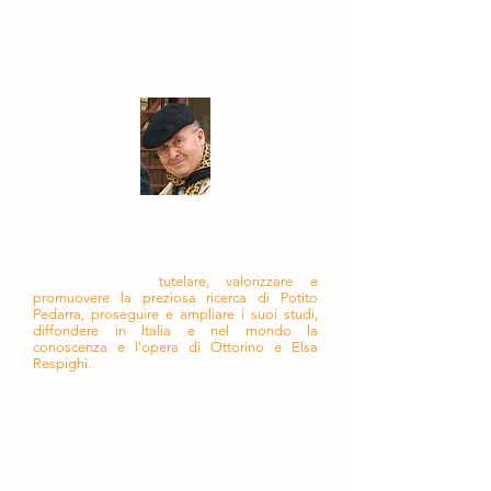
alla vita di
Potito Pedarra
Il Centro Studi Respighiani "Potito Pedarra" è
stato fondato su iniziativa di Floriana Pedarra
allo scopo di
tutelare, valorizzare e
promuovere la preziosa ricerca di Potito
Pedarra, proseguire e ampliare i suoi studi,
diffondere in Italia e nel mondo la
conoscenza e l'opera di Ottorino e Elsa
Respighi.
Per oltre quarant'anni Potito si è
dedicato a Ottorino e Elsa attraverso
la scoperta, la ricerca, lo studio, la
precisa catalogazione e talvolta il
completamento, la proposta e la
condivisione della loro opera. Grazie a