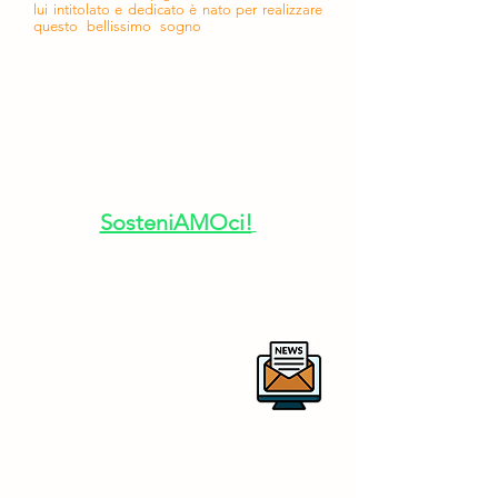
lui intitolato e dedicato è nato per realizzare
questo bellissimo sogno
e anche tu puoi
entrare a farne parte.
I sognatori non sognano mai da
soli!
Puoi aiutarci a mantenere vivi
gli Archivi Pedarra e la musica di
Ottorino e Elsa cliccando sulla
pagina dedicata
SosteniAMOci!
Per rimanere aggiornato sulle
nostre attività ti invitiamo a iscriverti
alla newsletter
centrostudirespighianipotitopedarra
@outlook.it
in collaborazione con