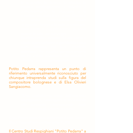
la scoperta, la ricerca, lo studio, la
precisa catalogazione e talvolta il
completamento, la proposta e la
condivisione della loro opera. Grazie a
lui molte composizioni hanno
raggiunto i leggii e le sale di incisione,
molti scritti la pubblicazione. Si sono
aperte le sale dei convegni.
Studioso colto, ispirato da alti valori e
ideali, compostezza e gentilezza i suoi
tratti distintivi, nel suo "studiolo
milanese" ha accolto generosamente
chi ha voluto avvicinarsi alla musica e
alla vita dei due compositori.
Potito Pedarra rappresenta un punto di
riferimento universalmente riconosciuto per
chiunque intraprenda studi sulla figura del
compositore bolognese e di Elsa Olivieri
Sangiacomo.
"Una piattaforma unica dell'universo
respighiano, catalogato e accessibile
alla comunità internazionale degli
studiosi e degli addetti ai lavori".
Così Potito intendeva realizzare il suo Centro
Studi Respighiani permanente POPE.
Il Centro Studi Respighiani "Potito Pedarra" a