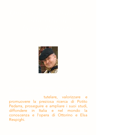
Questo sito è dedicato
alla vita di
Potito Pedarra
Il Centro Studi Respighiani "Potito Pedarra" è
stato fondato su iniziativa di Floriana Pedarra
allo scopo di
tutelare, valorizzare e
promuovere la preziosa ricerca di Potito
Pedarra, proseguire e ampliare i suoi studi,
diffondere in Italia e nel mondo la
conoscenza e l'opera di Ottorino e Elsa
Respighi.
Per oltre quarant'anni Potito si è
dedicato a Ottorino e Elsa attraverso