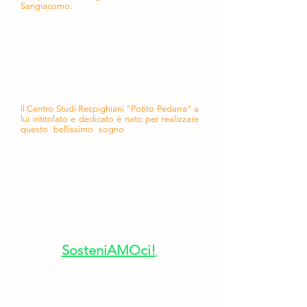
Sangiacomo.
"Una piattaforma unica dell'universo
respighiano, catalogato e accessibile
alla comunità internazionale degli
studiosi e degli addetti ai lavori".
Così Potito intendeva realizzare il suo Centro
Studi Respighiani permanente POPE.
Il Centro Studi Respighiani "Potito Pedarra" a
lui intitolato e dedicato è nato per realizzare
questo bellissimo sogno
e anche tu puoi
entrare a farne parte.
I sognatori non sognano mai da
soli!
Puoi aiutarci a mantenere vivi
gli Archivi Pedarra e la musica di
Ottorino e Elsa cliccando sulla
pagina dedicata
SosteniAMOci!