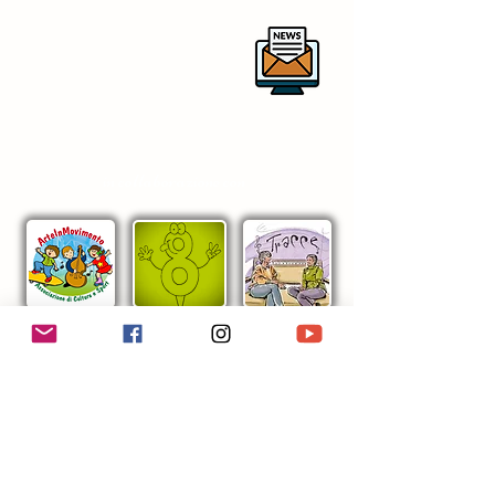
Per rimanere aggiornato sulle
nostre attività ti invitiamo a iscriverti
alla newsletter
centrostudirespighianipotitopedarra
@outlook.it
in collaborazione con