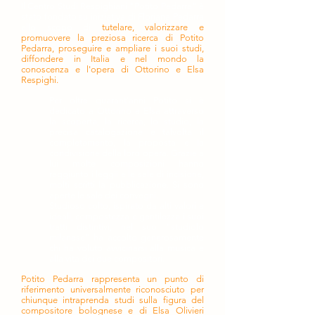
Il Centro Studi Respighiani "Potito Pedarra" è
stato fondato su iniziativa di Floriana Pedarra
allo scopo di
tutelare, valorizzare e
promuovere la preziosa ricerca di Potito
Pedarra, proseguire e ampliare i suoi studi,
diffondere in Italia e nel mondo la
conoscenza e l'opera di Ottorino e Elsa
Respighi.
Per oltre quarant'anni Potito si è
dedicato a Ottorino e Elsa attraverso
la scoperta, la ricerca, lo studio, la
precisa catalogazione e talvolta il
completamento, la proposta e la
condivisione della loro opera. Grazie a
lui molte composizioni hanno
raggiunto i leggii e le sale di incisione,
molti scritti la pubblicazione. Si sono
aperte le sale dei convegni.
Studioso colto, ispirato da alti valori e
ideali, compostezza e gentilezza i suoi
tratti distintivi, nel suo "studiolo
milanese" ha accolto generosamente
chi ha voluto avvicinarsi alla musica e
alla vita dei due compositori.
Potito Pedarra rappresenta un punto di
riferimento universalmente riconosciuto per
chiunque intraprenda studi sulla figura del
compositore bolognese e di Elsa Olivieri