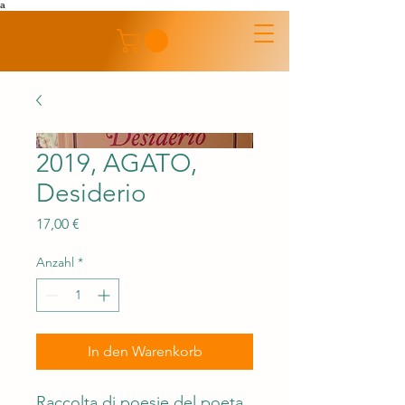
a
2019, AGATO,
Desiderio
Preis
17,00 €
Anzahl
*
In den Warenkorb
Raccolta di poesie del poeta