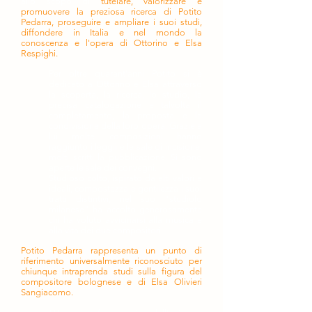
allo scopo di
tutelare, valorizzare e
promuovere la preziosa ricerca di Potito
Pedarra, proseguire e ampliare i suoi studi,
diffondere in Italia e nel mondo la
conoscenza e l'opera di Ottorino e Elsa
Respighi.
Per oltre quarant'anni Potito si è
dedicato a Ottorino e Elsa attraverso
la scoperta, la ricerca, lo studio, la
precisa catalogazione e talvolta il
completamento, la proposta e la
condivisione della loro opera. Grazie a
lui molte composizioni hanno
raggiunto i leggii e le sale di incisione,
molti scritti la pubblicazione. Si sono
aperte le sale dei convegni.
Studioso colto, ispirato da alti valori e
ideali, compostezza e gentilezza i suoi
tratti distintivi, nel suo "studiolo
milanese" ha accolto generosamente
chi ha voluto avvicinarsi alla musica e
alla vita dei due compositori.
Potito Pedarra rappresenta un punto di
riferimento universalmente riconosciuto per
chiunque intraprenda studi sulla figura del
compositore bolognese e di Elsa Olivieri
Sangiacomo.