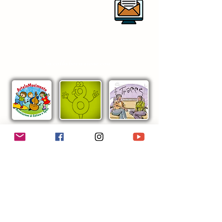
alla newsletter
centrostudirespighianipotitopedarra
@outlook.it
in collaborazione con