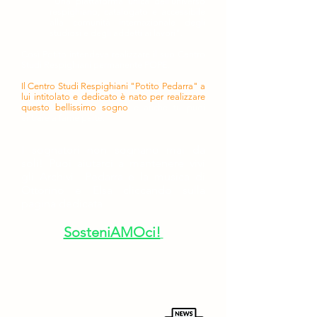
"Una piattaforma unica dell'universo
respighiano, catalogato e accessibile
alla comunità internazionale degli
studiosi e degli addetti ai lavori".
Così Potito intendeva realizzare il suo Centro
Studi Respighiani permanente POPE.
Il Centro Studi Respighiani "Potito Pedarra" a
lui intitolato e dedicato è nato per realizzare
questo bellissimo sogno
e anche tu puoi
entrare a farne parte.
I sognatori non sognano mai da
soli!
Puoi aiutarci a mantenere vivi
gli Archivi Pedarra e la musica di
Ottorino e Elsa cliccando sulla
pagina dedicata
SosteniAMOci!
Per rimanere aggiornato sulle
nostre attività ti invitiamo a iscriverti