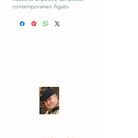
contemporaneo Agato
Questo sito è dedicato
alla vita di
Potito Pedarra
Il Centro Studi Respighiani "Potito Pedarra" è
stato fondato su iniziativa di Floriana Pedarra