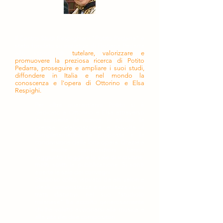
Il Centro Studi Respighiani "Potito Pedarra" è
stato fondato su iniziativa di Floriana Pedarra
allo scopo di
tutelare, valorizzare e
promuovere la preziosa ricerca di Potito
Pedarra, proseguire e ampliare i suoi studi,
diffondere in Italia e nel mondo la
conoscenza e l'opera di Ottorino e Elsa
Respighi.
Per oltre quarant'anni Potito si è
dedicato a Ottorino e Elsa attraverso
la scoperta, la ricerca, lo studio, la
precisa catalogazione e talvolta il
completamento, la proposta e la
condivisione della loro opera. Grazie a
lui molte composizioni hanno
raggiunto i leggii e le sale di incisione,
molti scritti la pubblicazione. Si sono
aperte le sale dei convegni.
Studioso colto, ispirato da alti valori e
ideali, compostezza e gentilezza i suoi
tratti distintivi, nel suo "studiolo
milanese" ha accolto generosamente
chi ha voluto avvicinarsi alla musica e
alla vita dei due compositori.