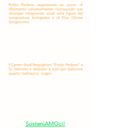
Potito Pedarra rappresenta un punto di
riferimento universalmente riconosciuto per
chiunque intraprenda studi sulla figura del
compositore bolognese e di Elsa Olivieri
Sangiacomo.
"Una piattaforma unica dell'universo
respighiano, catalogato e accessibile
alla comunità internazionale degli
studiosi e degli addetti ai lavori".
Così Potito intendeva realizzare il suo Centro
Studi Respighiani permanente POPE.
Il Centro Studi Respighiani "Potito Pedarra" a
lui intitolato e dedicato è nato per realizzare
questo bellissimo sogno
e anche tu puoi
entrare a farne parte.
I sognatori non sognano mai da
soli!
Puoi aiutarci a mantenere vivi
gli Archivi Pedarra e la musica di
Ottorino e Elsa cliccando sulla
pagina dedicata
SosteniAMOci!