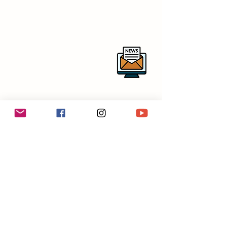
Per rimanere aggiornato sulle
nostre attività ti invitiamo a iscriverti
alla newsletter
centrostudirespighianipotitopedarra
@outlook.it
in collaborazione con