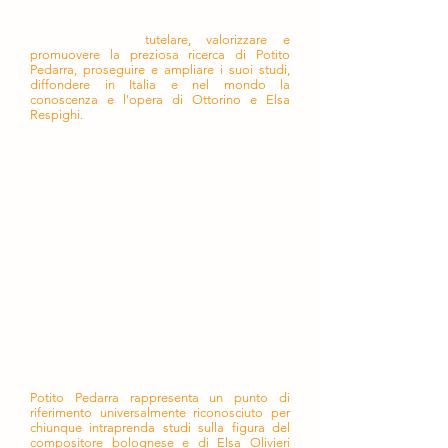
Il Centro Studi Respighiani "Potito Pedarra" è
stato fondato su iniziativa di Floriana Pedarra
allo scopo di
tutelare, valorizzare e
promuovere la preziosa ricerca di Potito
Pedarra, proseguire e ampliare i suoi studi,
diffondere in Italia e nel mondo la
conoscenza e l'opera di Ottorino e Elsa
Respighi.
Per oltre quarant'anni Potito si è
dedicato a Ottorino e Elsa attraverso
la scoperta, la ricerca, lo studio, la
precisa catalogazione e talvolta il
completamento, la proposta e la
condivisione della loro opera. Grazie a
lui molte composizioni hanno
raggiunto i leggii e le sale di incisione,
molti scritti la pubblicazione. Si sono
aperte le sale dei convegni.
Studioso colto, ispirato da alti valori e
ideali, compostezza e gentilezza i suoi
tratti distintivi, nel suo "studiolo
milanese" ha accolto generosamente
chi ha voluto avvicinarsi alla musica e
alla vita dei due compositori.
Potito Pedarra rappresenta un punto di
riferimento universalmente riconosciuto per
chiunque intraprenda studi sulla figura del
compositore bolognese e di Elsa Olivieri