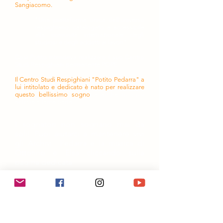
Sangiacomo.
"Una piattaforma unica dell'universo
respighiano, catalogato e accessibile
alla comunità internazionale degli
studiosi e degli addetti ai lavori".
Così Potito intendeva realizzare il suo Centro
Studi Respighiani permanente POPE.
Il Centro Studi Respighiani "Potito Pedarra" a
lui intitolato e dedicato è nato per realizzare
questo bellissimo sogno
e anche tu puoi
entrare a farne parte.
I sognatori non sognano mai da
soli!
Puoi aiutarci a mantenere vivi
gli Archivi Pedarra e la musica di
Ottorino e Elsa cliccando sulla
pagina dedicata
SosteniAMOci!