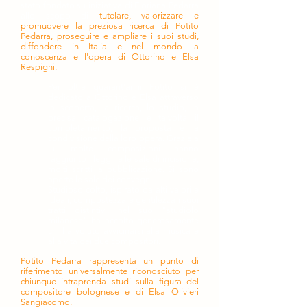
stato fondato su iniziativa di Floriana Pedarra
allo scopo di
tutelare, valorizzare e
promuovere la preziosa ricerca di Potito
Pedarra, proseguire e ampliare i suoi studi,
diffondere in Italia e nel mondo la
conoscenza e l'opera di Ottorino e Elsa
Respighi.
Per oltre quarant'anni Potito si è
dedicato a Ottorino e Elsa attraverso
la scoperta, la ricerca, lo studio, la
precisa catalogazione e talvolta il
completamento, la proposta e la
condivisione della loro opera. Grazie a
lui molte composizioni hanno
raggiunto i leggii e le sale di incisione,
molti scritti la pubblicazione. Si sono
aperte le sale dei convegni.
Studioso colto, ispirato da alti valori e
ideali, compostezza e gentilezza i suoi
tratti distintivi, nel suo "studiolo
milanese" ha accolto generosamente
chi ha voluto avvicinarsi alla musica e
alla vita dei due compositori.
Potito Pedarra rappresenta un punto di
riferimento universalmente riconosciuto per
chiunque intraprenda studi sulla figura del
compositore bolognese e di Elsa Olivieri
Sangiacomo.