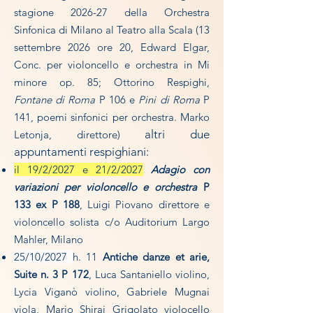
stagione 2026-27 della Orchestra
Sinfonica di Milano al Teatro alla Scala (13
settembre 2026 ore 20,
Edward Elgar,
Conc. per violoncello e orchestra in Mi
minore op. 85;
Ottorino Respighi,
Fontane di Roma
P 106 e
Pini di Roma
P
141,
poemi sinfonici per orchestra.
​Marko
altri due
Letonja, direttore)
appuntamenti respighiani:
il 19/2/2027 e 21/2/2027
Adagio con
variazioni per violoncello e orchestra
P
133 ex P 188
, Luigi Piovano direttore e
violoncello solista c/o Auditorium Largo
Mahler, Milano
25/10/2027
h. 11
Antiche danze et arie,
Suite n. 3 P 172
, Luca Santaniello violino,
Lycia Viganò violino, Gabriele Mugnai
viola, Mario Shirai Grigolato violocello