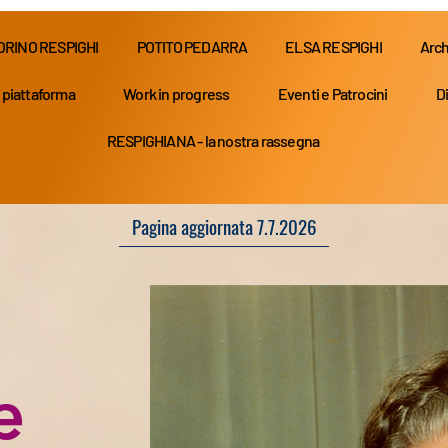
ORINO RESPIGHI
POTITO PEDARRA
ELSA RESPIGHI
Arch
 piattaforma
Work in progress
Eventi e Patrocini
Di
RESPIGHIANA - la nostra rassegna
Pagina aggiornata 7.7.2026
e