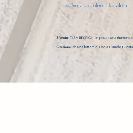
solve-a-problem-like-alma
Sfondo
: ELSA R
ESPI
GHI in posa a una riunione 
da una lettera di Elsa a Claudio Guasta
Citazione:
Questo