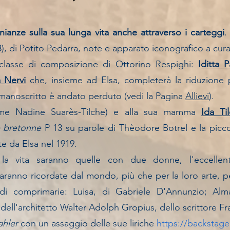
nianze sulla sua lunga vita anche attraverso i carteggi
.
3
),
di Potito Pedarra, note e apparato iconografico a cura
classe di composizione
di Ottorino Respighi:
I
ditta P
 Nervi
che, insieme ad Elsa, completerà la riduzione 
i manoscritto è andato perduto (vedi la Pagina
Allievi
).
me Nadine Suarès-Tilche) e alla sua mamma
Ida Ti
e bretonne
P 13 su parole di Thèodore Botrel e la picco
 da Elsa nel 1919.
 la vita saranno quelle con due donne, l'eccellen
saranno ricordate dal mondo, più che per la loro arte, p
 di comprimarie: Luisa, di Gabriele D'Annunzio; Alma
dell'architetto Walter Adolph Gropius, dello scrittore F
hler
con un assaggio delle sue liriche
https://backstage