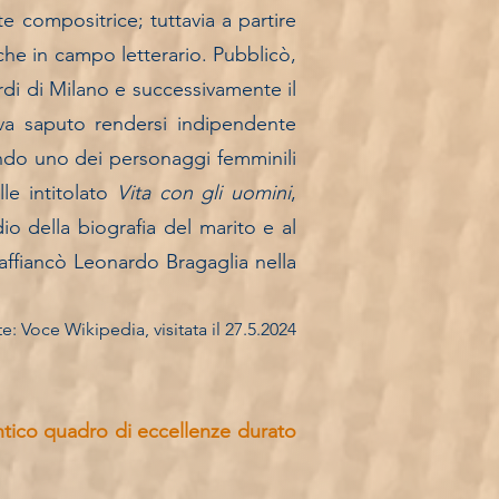
te compositrice; tuttavia a partire
che in campo letterario. Pubblicò,
rdi
di
Milano
e successivamente il
eva saputo rendersi indipendente
ando uno dei personaggi femminili
lle intitolato
Vita con gli uomini
,
della biografia del marito e al
 affiancò
Leonardo Bragaglia
nella
e: Voce Wikipedia, visitata il 27.5.2024
tico quadro di eccellenze durato