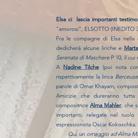
Elsa ci lascia importanti testimo
"amorosi", ELSOTTO
(
INEDITO 
Fra le compagne di Elsa nella
dedicherà alcune liriche e
Marta
Serenata di Maschere
P 10
, il cu
A
Nadine Tilche
(poi nota co
rispettivamente
la lirica
Berceus
parole di Omar Khayam, composte
Amicizie che dureranno tutta
compositrice
Alma Mahler
, che 
importanti, relegate nel ruolo
espressionista Oscar Kokoschka, 
Qui un
omaggio ad Alma Ma