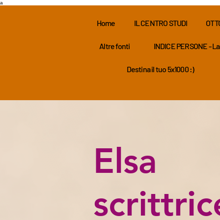
a
Home
IL CENTRO STUDI
OTT
Altre fonti
INDICE PERSONE - La
Destina il tuo 5x1000 :)
Elsa
scrittric