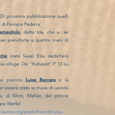
 Di prossima pubblicazione quelli
 di Floriana Pedarra.
arpagliolo
, detta Ida, che a lei
per pianoforte a quattro mani di
lche
(nata Saxe) Elsa dedicherà
la silloge
Dai “Rubaiyat”
P 12 su
te pianista
Luisa Baccara
e la
er essere state le muse di uomini
, di Klimt, Mahler, del pittore
ranz Werfel.
.ravinia.org/posts/how-do-you-