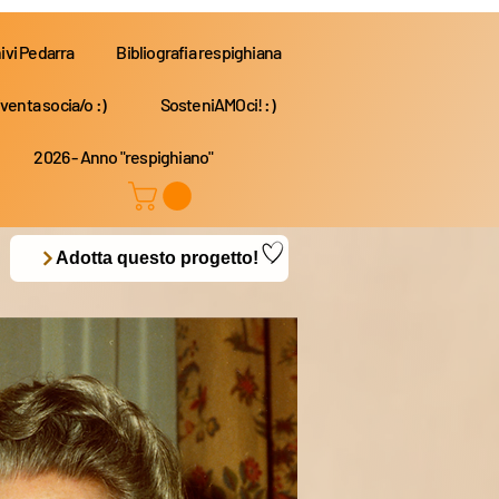
ivi Pedarra
Bibliografia respighiana
venta socia/o :)
SosteniAMOci! :)
2026 - Anno "respighiano"
Adotta questo progetto!