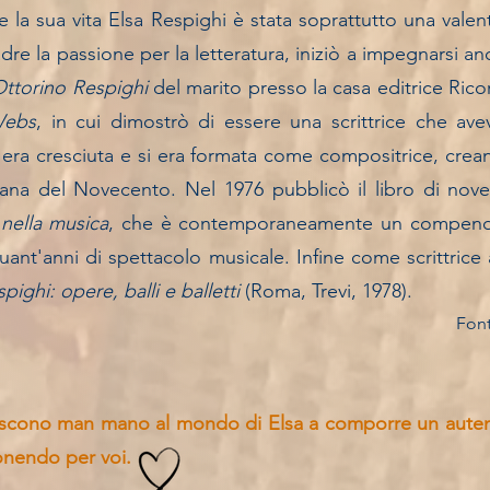
te la sua vita Elsa Respighi è stata soprattutto una valen
dre la passione per la letteratura, iniziò a impegnarsi an
ttorino Respighi
del marito presso la casa editrice
Rico
Webs
, in cui dimostrò di essere una scrittrice che av
 era cresciuta e si era formata come compositrice, cre
liana del
Novecento
. Nel 1976 pubblicò il libro di nove
 nella musica
, che è contemporaneamente un compendio 
uant'anni di spettacolo musicale. Infine come scrittrice
spighi: opere, balli e balletti
(Roma, Trevi, 1978).
Font
iscono man mano al mondo di Elsa a comporre un auten
onendo per voi.