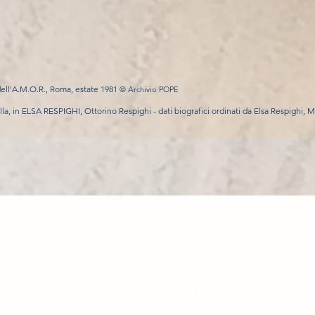
dell'A.M.O.R., Roma, estate 1981
© Archivio POPE
lla, in ELSA RESPIGHI, Ottorino Respighi - dati biografici ordinati da Elsa Respighi, Mi
 sito è dedicato alla 
Potito Pedarra