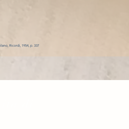
lano, Ricordi, 1954, p. 337
vita di