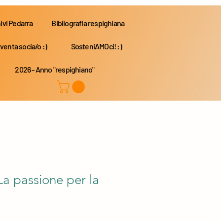
ivi Pedarra
Bibliografia respighiana
venta socia/o :)
SosteniAMOci! :)
2026 - Anno "respighiano"
a passione per la