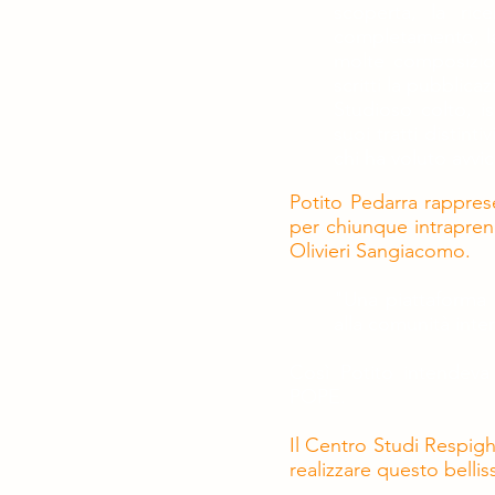
scoperta, la rice
completamento, la 
molte composizion
scritti la pubblica
Studioso colto, is
suoi tratti distin
chi ha voluto avvic
Potito Pedarra rappres
per chiunque intrapren
Olivieri Sangiacomo.
"Una piattaforma 
alla comunità inter
Così Potito intendeva
POPE.
Il Centro Studi Respigh
realizzare questo bell