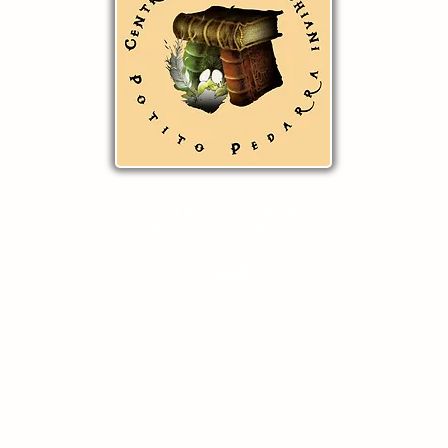
Centro Studi Respighiani "Potito Pedarra"
Ente del Terzo Settore iscritto al RUNTS
associazione culturale non-profit
Iban IT74G0326822300052591812210
c.f. 97988070153
© 2026
© 2026 Archivio Privato FLOPE
© 2026 Archivio Privato POPE
All Rights Reserved ​​​​