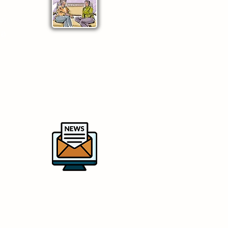
vi
la