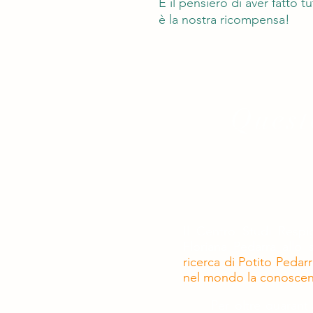
E il pensiero di aver fatto t
è la nostra ricompensa!
Questo
Il Centro Studi Respig
Floriana Pedarra allo
ricerca di Potito Pedarr
nel mondo la conoscenz
Per oltre quarant'