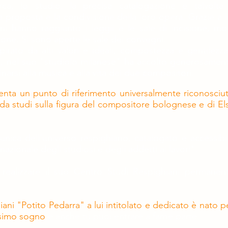
rca, lo studio, la precisa catalogazione e talvolta 
proposta e la condivisione della loro opera. Grazie a l
i hanno raggiunto i leggii e le sale di incisione, mol
zione. Si sono aperte le sale dei convegni.
pirato da alti valori e ideali, compostezza e gentilezza
tivi, nel suo "studiolo milanese" ha accolto generosamen
inarsi alla musica e alla vita dei due compositori.
enta un punto di riferimento universalmente riconosciu
da studi sulla figura del compositore bolognese e di El
unica dell'universo respighiano, catalogato e accessibi
nazionale degli studiosi e degli addetti ai lavori".
 realizzare il suo Centro Studi Respighiani permanen
iani "Potito Pedarra" a lui intitolato e dedicato è nato p
issimo sogno
e anche tu puoi entrare a farne parte.