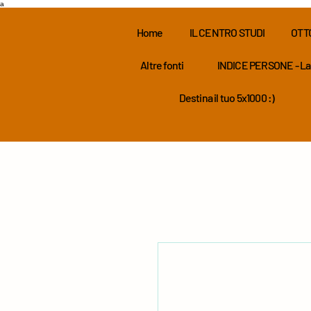
a
Home
IL CENTRO STUDI
OTT
Altre fonti
INDICE PERSONE - La
Destina il tuo 5x1000 :)