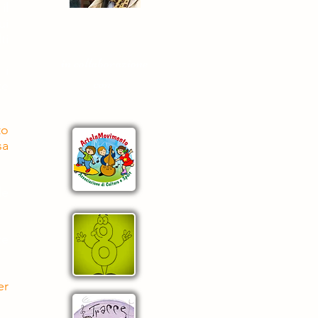
il
ui
ti
in collaborazione
 i
con
te
to
sa
le
te
er