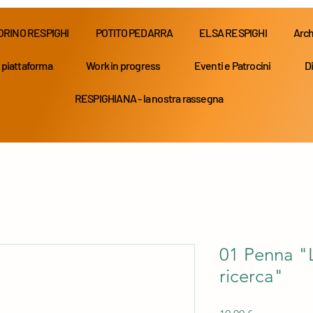
ORINO RESPIGHI
POTITO PEDARRA
ELSA RESPIGHI
Arch
 piattaforma
Work in progress
Eventi e Patrocini
Di
RESPIGHIANA - la nostra rassegna
01 Penna "L
ricerca"