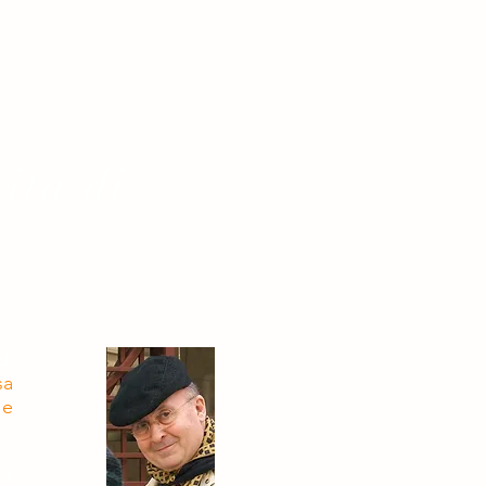
vita di
di
sa
 e
la