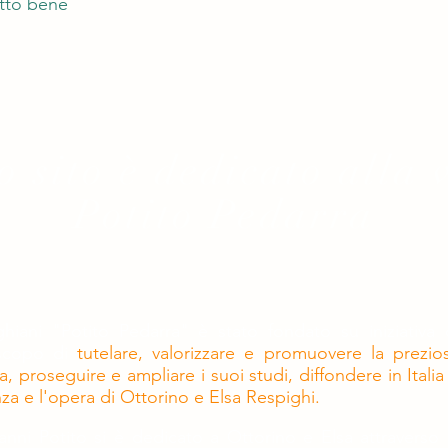
utto bene
 sito è dedicato alla 
Potito Pedarra
hiani "Potito Pedarra" è stato fondato su iniziativa 
 scopo di
tutelare, valorizzare e promuovere la prezio
a, proseguire e ampliare i suoi studi, diffondere in Italia
a e l'opera di Ottorino e Elsa Respighi.
anni Potito si è dedicato a Ottorino e Elsa attraverso 