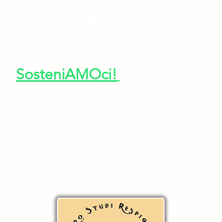
gnano mai da soli!
Puoi aiutarci a mantenere vi
 e la musica di Ottorino e Elsa cliccando sul
SosteniAMOci!
 nostre attività ti invitiamo a iscriverti alla newsletter
opedarra@outlook.it