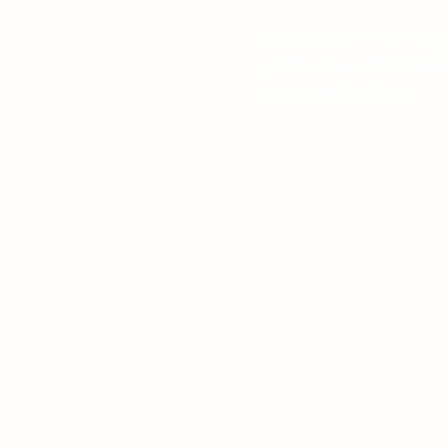
I sognatori non so
gli Archivi Pedarra
pagina dedicata
Per rimanere aggiornato sulle
centrostudirespighianipotit