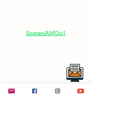
soli!
Puoi aiutarci a mantenere vivi
gli Archivi Pedarra e la musica di
Ottorino e Elsa cliccando sulla
pagina dedicata
SosteniAMOci!
Per rimanere aggiornato sulle
nostre attività ti invitiamo a iscriverti
alla newsletter
centrostudirespighianipotitopedarra
@outlook.it
in collaborazione con