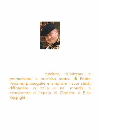
Potito Pedarra
Il Centro Studi Respighiani "Potito Pedarra" è
stato fondato su iniziativa di Floriana Pedarra
allo scopo di
tutelare, valorizzare e
promuovere la preziosa ricerca di Potito
Pedarra, proseguire e ampliare i suoi studi,
diffondere in Italia e nel mondo la
conoscenza e l'opera di Ottorino e Elsa
Respighi.
Per oltre quarant'anni Potito si è
dedicato a Ottorino e Elsa attraverso
la scoperta, la ricerca, lo studio, la
precisa catalogazione e talvolta il
completamento, la proposta e la
condivisione della loro opera. Grazie a
lui molte composizioni hanno
raggiunto i leggii e le sale di incisione,