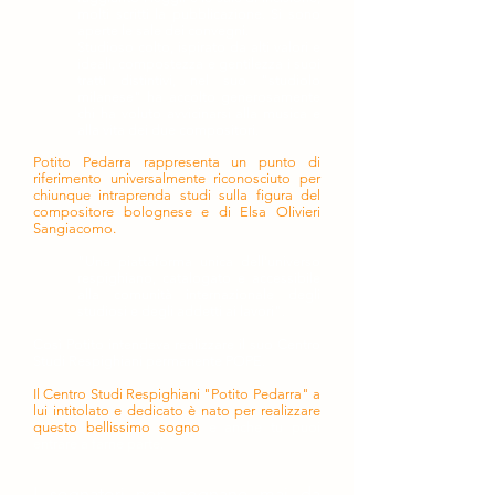
molti scritti la pubblicazione. Si sono
aperte le sale dei convegni.
Studioso colto, ispirato da alti valori e
ideali, compostezza e gentilezza i suoi
tratti distintivi, nel suo "studiolo
milanese" ha accolto generosamente
chi ha voluto avvicinarsi alla musica e
alla vita dei due compositori.
Potito Pedarra rappresenta un punto di
riferimento universalmente riconosciuto per
chiunque intraprenda studi sulla figura del
compositore bolognese e di Elsa Olivieri
Sangiacomo.
"Una piattaforma unica dell'universo
respighiano, catalogato e accessibile
alla comunità internazionale degli
studiosi e degli addetti ai lavori".
Così Potito intendeva realizzare il suo Centro
Studi Respighiani permanente POPE.
Il Centro Studi Respighiani "Potito Pedarra" a
lui intitolato e dedicato è nato per realizzare
questo bellissimo sogno
e anche tu puoi
entrare a farne parte.
I sognatori non sognano mai da