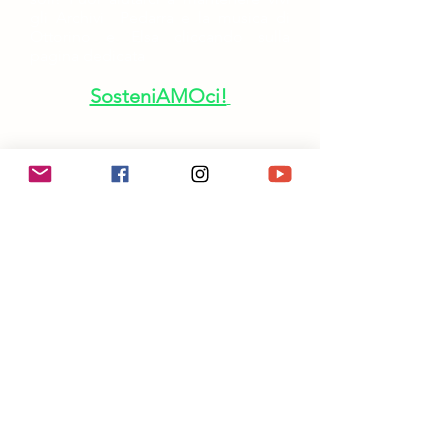
gli Archivi Pedarra e la musica di
Ottorino e Elsa cliccando sulla
pagina dedicata
SosteniAMOci!
Per rimanere aggiornato sulle
nostre attività ti invitiamo a iscriverti
alla newsletter
centrostudirespighianipotitopedarra
@outlook.it
in collaborazione con