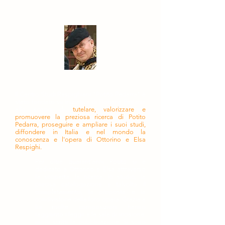
Il Centro Studi Respighiani "Potito Pedarra" è
stato fondato su iniziativa di Floriana Pedarra
allo scopo di
tutelare, valorizzare e
promuovere la preziosa ricerca di Potito
Pedarra, proseguire e ampliare i suoi studi,
diffondere in Italia e nel mondo la
conoscenza e l'opera di Ottorino e Elsa
Respighi.
Per oltre quarant'anni Potito si è
dedicato a Ottorino e Elsa attraverso
la scoperta, la ricerca, lo studio, la
precisa catalogazione e talvolta il
completamento, la proposta e la
condivisione della loro opera. Grazie a
lui molte composizioni hanno
raggiunto i leggii e le sale di incisione,
molti scritti la pubblicazione. Si sono