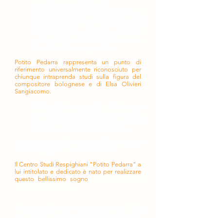
aperte le sale dei convegni.
Studioso colto, ispirato da alti valori e
ideali, compostezza e gentilezza i suoi
tratti distintivi, nel suo "studiolo
milanese" ha accolto generosamente
chi ha voluto avvicinarsi alla musica e
alla vita dei due compositori.
Potito Pedarra rappresenta un punto di
riferimento universalmente riconosciuto per
chiunque intraprenda studi sulla figura del
compositore bolognese e di Elsa Olivieri
Sangiacomo.
"Una piattaforma unica dell'universo
respighiano, catalogato e accessibile
alla comunità internazionale degli
studiosi e degli addetti ai lavori".
Così Potito intendeva realizzare il suo Centro
Studi Respighiani permanente POPE.
Il Centro Studi Respighiani "Potito Pedarra" a
lui intitolato e dedicato è nato per realizzare
questo bellissimo sogno
e anche tu puoi
entrare a farne parte.
I sognatori non sognano mai da
soli!
Puoi aiutarci a mantenere vivi